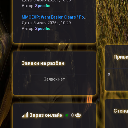
Дата: 8 июля 2026 г, 10:30
Автор:
Specific
MMOEXP: Want Easier Clears? Follow This Aion 2 Chalice of Muspel Guide
Дата: 8 июля 2026 г, 10:29
Автор:
Specific
Приви
Заявки на разбан
#
Заявок нет
Стена
Зараз онлайн
0