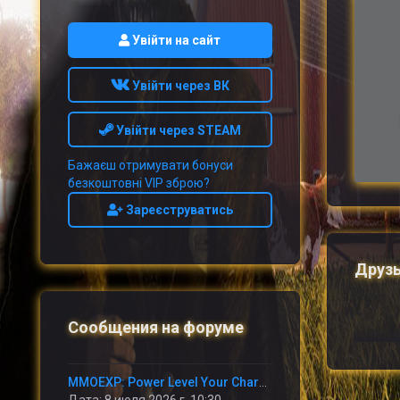
Увійти на сайт
Увійти через ВК
Увійти через STEAM
Бажаєш отримувати бонуси
безкоштовні VIP зброю?
Зареєструватись
Друз
Сообщения на форуме
MMOEXP: Power Level Your Character Fast in Odin: Valhalla Rising