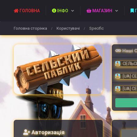
ГОЛОВНА
ІНФО
МАГАЗИН
П
Головна сторінка
Користувачі
Specific
/
/
Наші 
СЕЛЬСК
[UA] С
[UA] С
Авторизація