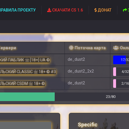
РАВИЛА ПРОЕКТУ
СКАЧАТИ CS 1.6
ДОНАТ
Сервери
Поточна карта
Онл
de_dust2
ИЙ ПАБЛИК 亗 [18+] UA ©
17/3
de_dust2_2x2
ЕЛЬСКИЙ CLASSIC 亗 18+ © #3
4/3
de_dust2
ЕЛЬСКИЙ CSDM 亗 18+ ©
2/1
23/80
Specific