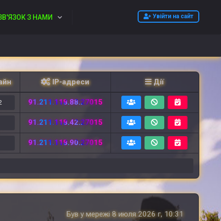
Увійти на сайт
ЗВ'ЯЗОК З НАМИ
айн
IP-адреси
Дії
91.211.118.88:27015
2
91.211.118.42:27015
2
91.211.118.90:27015
6
Був у мережі 8 июля 2026 г, 10:31