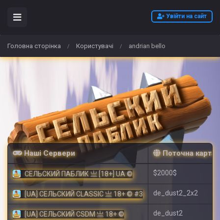
Увійти на сайт
Головна сторінка
Користувачі
andrian bello
/
/
Наші Сервери
Поточна карта
$2000$
СЕЛЬСКИЙ ПАБЛИК 亗 [18+] UA ©
de_dust2_2x2
[UA] СЕЛЬСКИЙ CLASSIC 亗 18+ © #3
de_dust2
[UA] СЕЛЬСКИЙ CSDM 亗 18+ ©