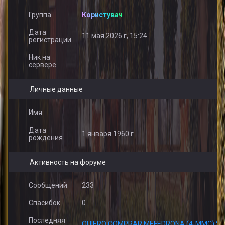
Группа
Користувач
Дата
11 мая 2026 г, 15:24
регистрации
Ник на
сервере
Личные данные
Имя
Дата
1 января 1960 г
рождения
Активность на форуме
Сообщений
233
Спасибок
0
Последняя
QUIERO COMPRAR MEFEDRONA (4-MMC) SIN