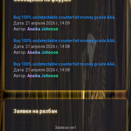
Buy 100% undetectable counterfeit money grade AAA+ | SSD CHEM | ATM CLONED CARDS FOR SALE @(inquiryb34@gmail.com) WhatsApp: +237673528224 We are the best and Unique producer of HIGH QUALITY Undetectable Counterfeit Banknotes, with over a billion of
Дата: 21 апреля 2026 г, 14:09
Автор:
Anaika Johnson
Buy 100% undetectable counterfeit money grade AAA+ | SSD CHEM | ATM CLONED CARDS FOR SALE @(inquiryb34@gmail.com) WhatsApp: +237673528224 We are the best and Unique producer of HIGH QUALITY Undetectable Counterfeit Banknotes, with over a billion of
Дата: 21 апреля 2026 г, 14:08
Автор:
Anaika Johnson
Buy 100% undetectable counterfeit money grade AAA+ | SSD CHEM | ATM CLONED CARDS FOR SALE @(inquiryb34@gmail.com) WhatsApp: +237673528224 We are the best and Unique producer of HIGH QUALITY Undetectable Counterfeit Banknotes, with over a billion of
Дата: 21 апреля 2026 г, 14:08
Автор:
Anaika Johnson
Заявки на разбан
Заявок нет