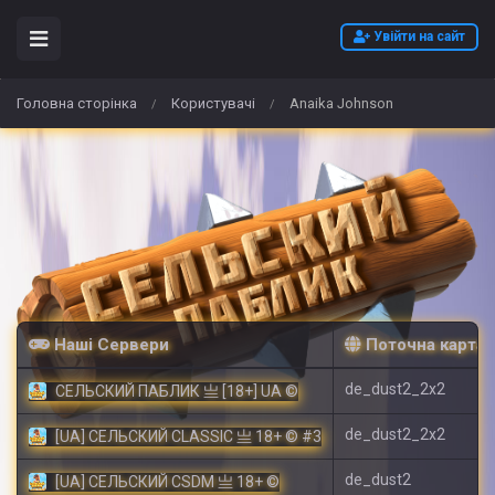
Увійти на сайт
Головна сторінка
Користувачі
Anaika Johnson
/
/
Наші Сервери
Поточна карта
de_dust2_2x2
СЕЛЬСКИЙ ПАБЛИК 亗 [18+] UA ©
de_dust2_2x2
[UA] СЕЛЬСКИЙ CLASSIC 亗 18+ © #3
de_dust2
[UA] СЕЛЬСКИЙ CSDM 亗 18+ ©