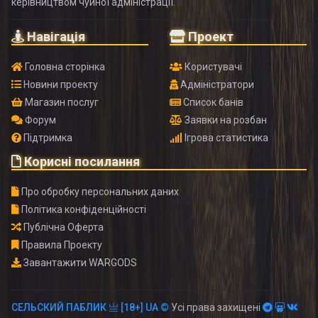
керівництвом чуйної адміністрації.
Навігація
Проект
Головна сторінка
Користувачі
Новини проекту
Адміністратори
Магазин послуг
Список банів
Форум
Заявки на розбан
Підтримка
Ігрова статистика
Корисні посилання
Про обробку персональних даних
Політика конфіденційності
Публічна Оферта
Правила Проекту
Завантажити WARGODS
СЕЛЬСКИЙ ПАБЛИК 亗 [18+] UA ©
Усі права захищені