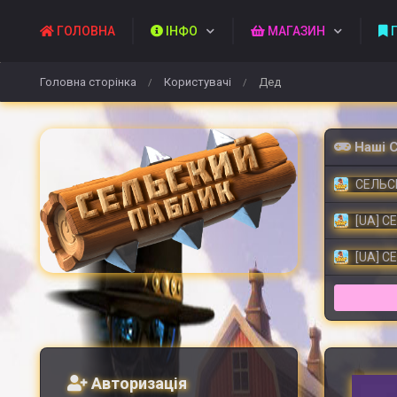
ГОЛОВНА
ІНФО
МАГАЗИН
П
Головна сторінка
Користувачі
Дед
/
/
Наші 
СЕЛЬСК
[UA] С
[UA] С
Авторизація