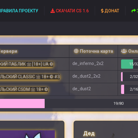
РАВИЛА ПРОЕКТУ
СКАЧАТИ CS 1.6
ДОНАТ
Сервери
Поточна карта
Онл
de_inferno_2x2
ИЙ ПАБЛИК 亗 [18+] UA ©
15/3
de_dust2_2x2
ЕЛЬСКИЙ CLASSIC 亗 18+ © #3
2/3
de_dust2
ЕЛЬСКИЙ CSDM 亗 18+ ©
2/1
19/80
Дед