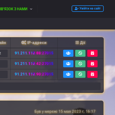
Увійти на сайт
ЗВ'ЯЗОК З НАМИ
айн
IP-адреси
Дії
91.211.118.88:27015
2
91.211.118.42:27015
2
91.211.118.90:27015
6
Був у мережі 15 мая 2023 г, 16:17