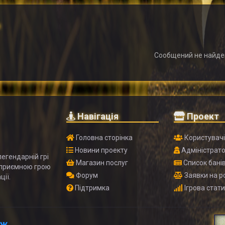
Сообщений не найде
Навігація
Проект
Головна сторінка
Користувач
Новини проекту
Адміністрат
егендарній грі
Магазин послуг
Список бані
 приємною грою
Форум
Заявки на р
ції.
Підтримка
Ігрова стат