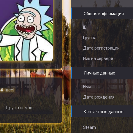
Общая информация
ID
Группа
Дата регистрации
Ник на сервере
Личные данные
Имя
ья
[все]
Дата рождения
Друзів немає
Контактные данные
Steam