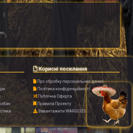
но
Корисні посилання
і
Про обробку персональних даних
ори
Політика конфіденційності
в
Публічна Оферта
озбан
Правила Проекту
истика
Завантажити WARGODS