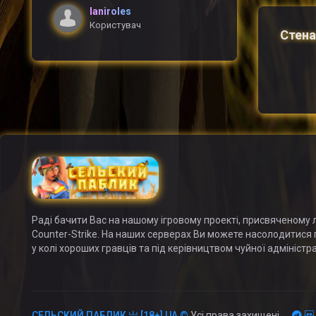
laniroles
Користувач
Стена
Раді бачити Вас на нашому ігровому проекті, присвяченому л
Counter-Strike. На наших серверах Ви можете насолодитися
у колі хороших гравців та під керівництвом чуйної адміністра
СЕЛЬСКИЙ ПАБЛИК 亗 [18+] UA ©
Усі права захищені