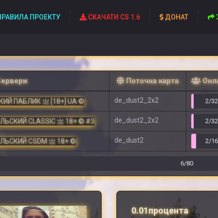
РАВИЛА ПРОЕКТУ
СКАЧАТИ CS 1.6
ДОНАТ
Сервери
Поточна карта
Онл
de_dust2_2x2
ИЙ ПАБЛИК 亗 [18+] UA ©
2/3
de_dust2_2x2
ЕЛЬСКИЙ CLASSIC 亗 18+ © #3
2/3
de_dust2
ЕЛЬСКИЙ CSDM 亗 18+ ©
2/1
6/80
0.01процента