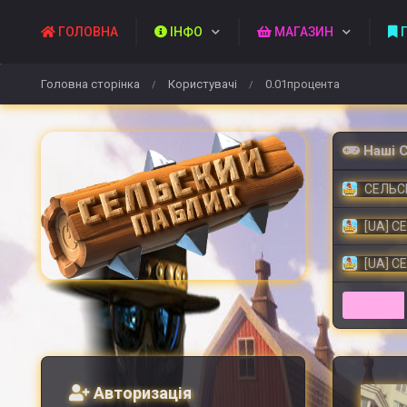
ГОЛОВНА
ІНФО
МАГАЗИН
П
Головна сторінка
Користувачі
0.01процента
/
/
Наші 
СЕЛЬСК
[UA] С
[UA] С
Авторизація