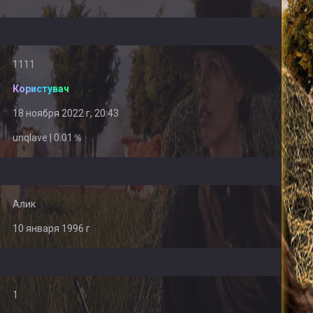
1111
Користувач
18 ноября 2022 г, 20:43
unqlave | 0.01％
Алик
10 января 1996 г
1