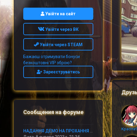
Увійти на сайт
Увійти через ВК
Увійти через STEAM
Бажаєш отримувати бонуси
безкоштовні VIP зброю?
Зареєструватись
Друз
Сообщения на форуме
НАДАННЯ ДЕМО НА ПРОХАННЯ АДМІНУ