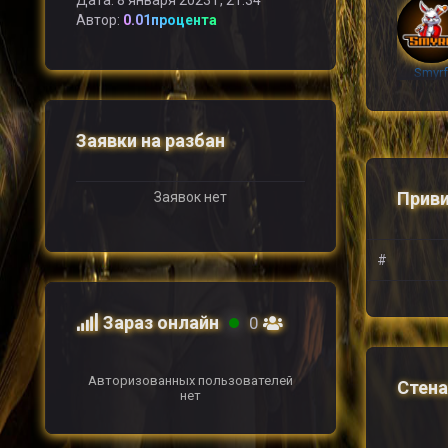
Дата: 8 января 2023 г, 21:34
Автор:
0.01процента
Smyr
Заявки на разбан
x53Ex
Приви
Заявок нет
#
Зараз онлайн
0
Juls
Авторизованных пользователей
Стена
нет