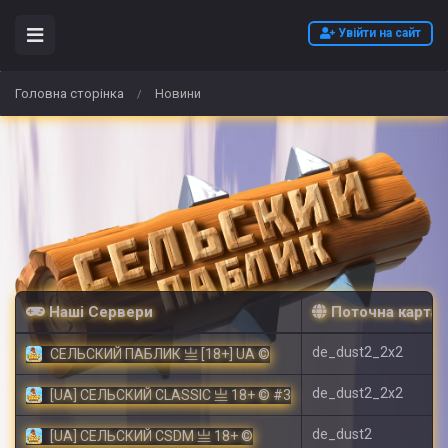
Увійти на сайт
Головна сторінка
Новини
/
Наші Сервери
Поточна карта
de_dust2_2x2
СЕЛЬСКИЙ ПАБЛИК 亗 [18+] UA ©
de_dust2_2x2
[UA] СЕЛЬСКИЙ CLASSIC 亗 18+ © #3
de_dust2
[UA] СЕЛЬСКИЙ CSDM 亗 18+ ©