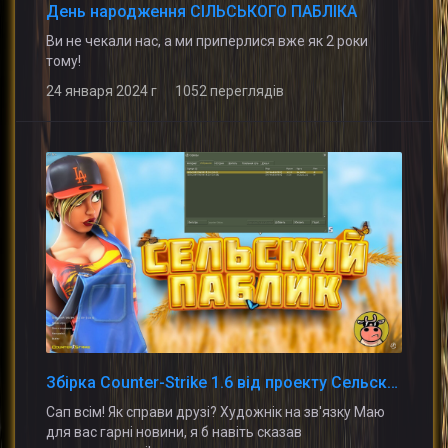
День народження СІЛЬСЬКОГО ПАБЛІКА
Ви не чекали нас, а ми приперлиcя вже як 2 роки
тому!
24 января 2024 г 1052 переглядів
Збірка Counter-Strike 1.6 від проекту Сельский Паблік
Сап всім! Як справи друзі? Художнік на зв'язку Маю
для вас гарні новини, я б навіть сказав