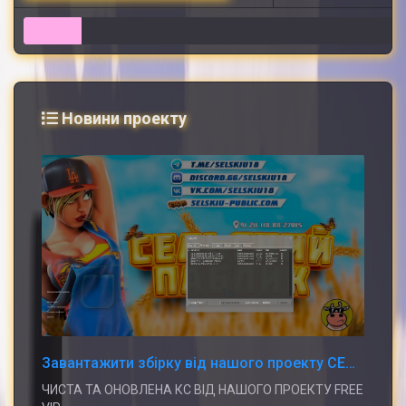
6
Новини проекту
Завантажити збірку від нашого проекту СЕЛЬСКИЙ ПАБЛИК 亗 [18+] UA ©
ЧИСТА ТА ОНОВЛЕНА КС ВІД НАШОГО ПРОЕКТУ FREE