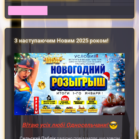
12
З наступаючим Новим 2025 роком!
Вітаю усіх любі Односельчани!
Сельский Паблік
радісно повідомляє, що зовсім