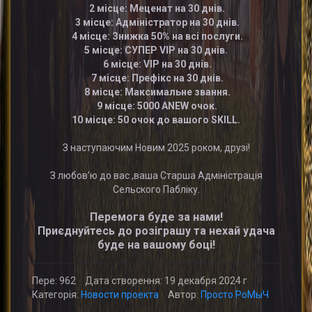
2 місце: Меценат на 30 днів.
3 місце: Адміністратор на 30 днів.
4 місце: Знижка 50% на всі послуги.
5 місце: СУПЕР VIP на 30 днів.
6 місце: VIP на 30 днів.
7 місце: Префікс на 30 днів.
8 місце: Максимальне звання.
9 місце: 5000 ANEW очок.
10 місце: 50 очок до вашого SKILL.
З наступаючим Новим 2025 роком, друзі!
З любов’ю до вас ,ваша Старша Адміністрація
Сельского Пабліку.
Перемога буде за нами!
Приєднуйтесь до розіграшу та нехай удача
буде на вашому боці!
Пере: 962
Дата створення: 19 декабря 2024 г
Категорія:
Новости проекта
Автор:
Просто РоМыЧ