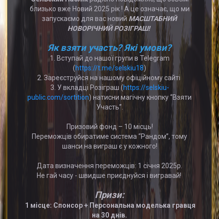
близько вже Новий 2025 рік ! А це означає, що ми
запускаємо для вас новий
МАСШТАБНИЙ
НОВОРІЧНИЙ РОЗІГРАШ!
Як взяти участь? Які умови?
1. Вступай до нашої групи в Telegram
(
https://t.me/selskiu18
)
2. Зареєструйся на нашому офіційному сайті
3. У вкладці Розіграш (
https://selskiu-
public.com/sortition
) натисни магічну кнопку “Взяти
Участь”.
Призовий фонд – 10 місць!
Переможців обиратиме система “Рандом”, тому
шанси на виграш є у кожного!
Дата визначення переможців: 1 січня 2025р.
Не гай часу - швидше приєднуйся і вигравай!
Призи:
1 місце: Спонсор + Персональна моделька гравця
на 30 днів.