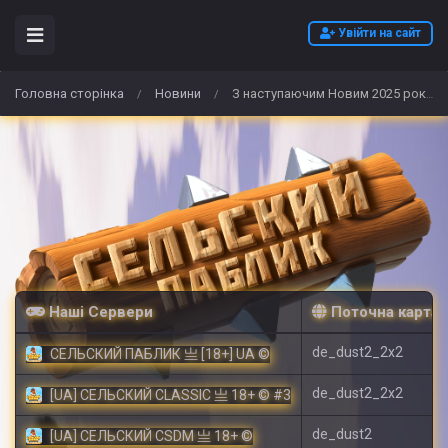
Увійти на сайт
Головна сторінка
Новини
З наступаючим Новим 2025 роком!
/
/
Наші Сервери
Поточна карта
de_dust2_2x2
СЕЛЬСКИЙ ПАБЛИК 亗 [18+] UA ©
de_dust2_2x2
[UA] СЕЛЬСКИЙ CLASSIC 亗 18+ © #3
de_dust2
[UA] СЕЛЬСКИЙ CSDM 亗 18+ ©