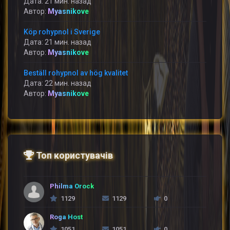
Дата: 21 мин. назад
Автор:
Myasnikove
Köp rohypnol i Sverige
Дата: 21 мин. назад
Автор:
Myasnikove
Beställ rohypnol av hög kvalitet
Дата: 22 мин. назад
Автор:
Myasnikove
Топ користувачів
Philma Orock
1129
1129
0
Roga Host
1051
1051
0