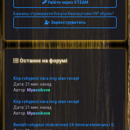
Увійти через STEAM
Бажаєш отримувати бонуси безкоштовні VIP зброю?
Зареєструватись
Останнє на форумі
Köp rohypnol nära mig utan recept
Дата: 21 мин. назад
Автор:
Myasnikove
Köp rohypnol nära mig utan recept
Дата: 21 мин. назад
Автор:
Myasnikove
Beställ rohypnol diskret med 24-timmarsleverans i Sverige