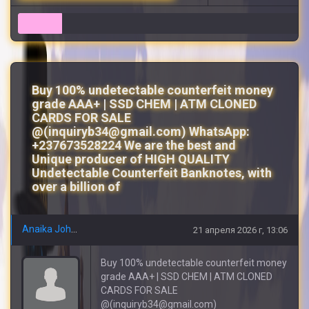
6
Buy 100% undetectable counterfeit money
grade AAA+ | SSD CHEM | ATM CLONED
CARDS FOR SALE
@(inquiryb34@gmail.com) WhatsApp:
+237673528224 We are the best and
Unique producer of HIGH QUALITY
Undetectable Counterfeit Banknotes, with
over a billion of
Anaika Johnson
21 апреля 2026 г, 13:06
Buy 100% undetectable counterfeit money
grade AAA+ | SSD CHEM | ATM CLONED
CARDS FOR SALE
@(inquiryb34@gmail.com)