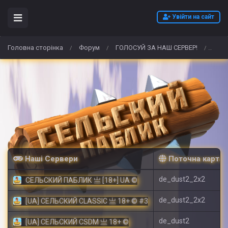
Увійти на сайт
Головна сторінка
Форум
ГОЛОСУЙ ЗА НАШ СЕРВЕР!
Buy 
/
/
/
Наші Сервери
Поточна карта
de_dust2_2x2
СЕЛЬСКИЙ ПАБЛИК 亗 [18+] UA ©
de_dust2_2x2
[UA] СЕЛЬСКИЙ CLASSIC 亗 18+ © #3
de_dust2
[UA] СЕЛЬСКИЙ CSDM 亗 18+ ©