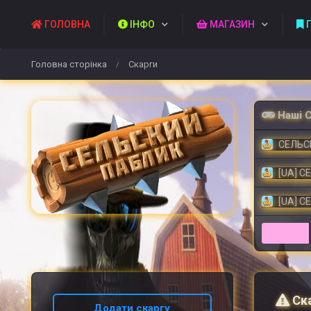
ГОЛОВНА
ІНФО
МАГАЗИН
П
Головна сторінка
Скарги
/
Наші 
СЕЛЬСК
[UA] С
[UA] С
Ск
Додати скаргу