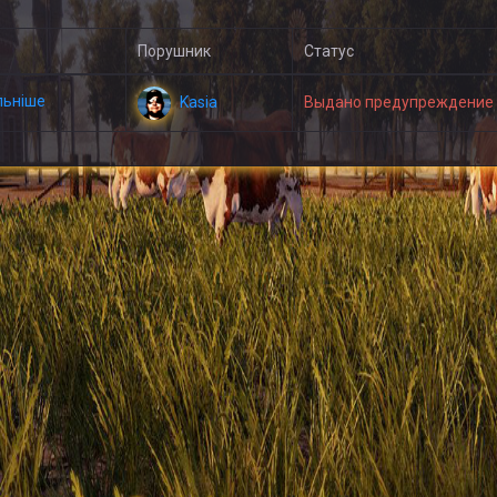
Порушник
Статус
льніше
Kasia
Выдано предупреждение