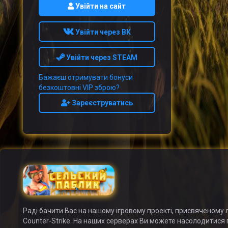
Увійти на сайт
Увійти через ВК
Увійти через STEAM
Бажаєш отримувати бонуси
безкоштовні VIP зброю?
Зареєструватись
Раді бачити Вас на нашому ігровому проекті, присвяченому л
Counter-Strike. На наших серверах Ви можете насолодитися