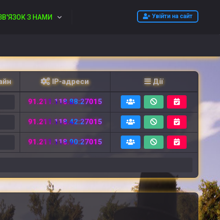
Увійти на сайт
ЗВ'ЯЗОК З НАМИ
айн
IP-адреси
Дії
91.211.118.88:27015
2
91.211.118.42:27015
2
91.211.118.90:27015
6