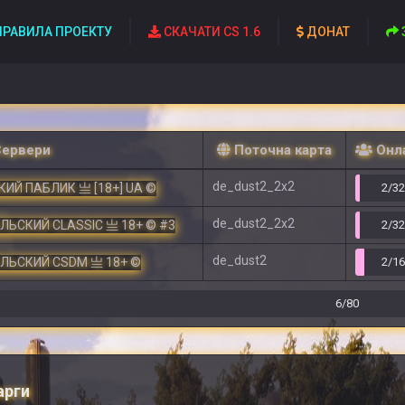
РАВИЛА ПРОЕКТУ
СКАЧАТИ CS 1.6
ДОНАТ
Сервери
Поточна карта
Онл
de_dust2_2x2
ИЙ ПАБЛИК 亗 [18+] UA ©
2/3
de_dust2_2x2
ЕЛЬСКИЙ CLASSIC 亗 18+ © #3
2/3
de_dust2
ЕЛЬСКИЙ CSDM 亗 18+ ©
2/1
6/80
арги