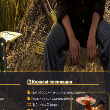
Корисні посилання
і
Про обробку персональних даних
ори
Політика конфіденційності
в
Публічна Оферта