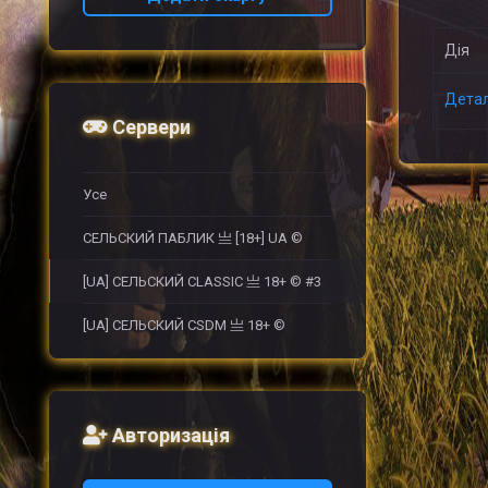
Дія
Дета
Сервери
Усе
СЕЛЬСКИЙ ПАБЛИК 亗 [18+] UA ©
[UA] СЕЛЬСКИЙ CLASSIC 亗 18+ © #3
[UA] СЕЛЬСКИЙ CSDM 亗 18+ ©
Авторизація