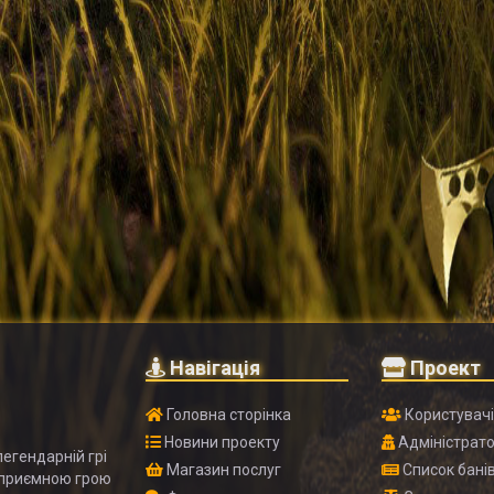
Навігація
Проект
Головна сторінка
Користувач
Новини проекту
Адміністрат
егендарній грі
Магазин послуг
Список бані
 приємною грою