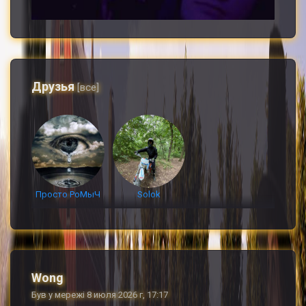
Друзья
[все]
Просто РоМыЧ
Solok
Wong
Був у мережі 8 июля 2026 г, 17:17