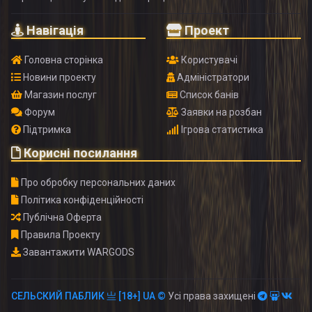
Навігація
Проект
Головна сторінка
Користувачі
Новини проекту
Адміністратори
Магазин послуг
Список банів
Форум
Заявки на розбан
Підтримка
Ігрова статистика
Корисні посилання
Про обробку персональних даних
Політика конфіденційності
Публічна Оферта
Правила Проекту
Завантажити WARGODS
СЕЛЬСКИЙ ПАБЛИК 亗 [18+] UA ©
Усі права захищені