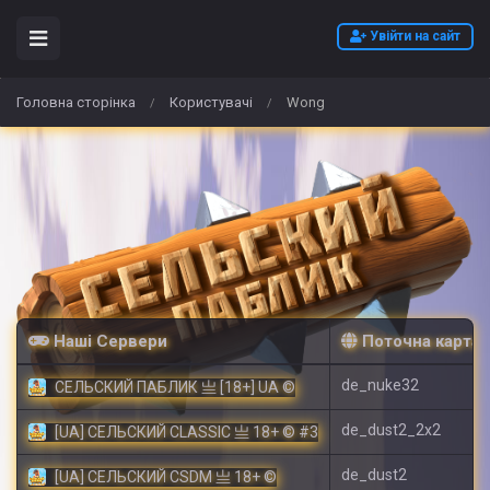
Увійти на сайт
Головна сторінка
Користувачі
Wong
/
/
Наші Сервери
Поточна карта
de_nuke32
СЕЛЬСКИЙ ПАБЛИК 亗 [18+] UA ©
de_dust2_2x2
[UA] СЕЛЬСКИЙ CLASSIC 亗 18+ © #3
de_dust2
[UA] СЕЛЬСКИЙ CSDM 亗 18+ ©