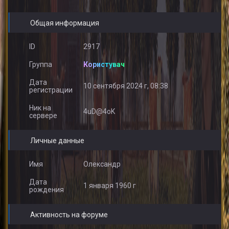
Общая информация
ID
2917
Группа
Користувач
Дата
10 сентября 2024 г, 08:38
регистрации
Ник на
4uD@4oK
сервере
Личные данные
Имя
Олександр
Дата
1 января 1960 г
рождения
Активность на форуме