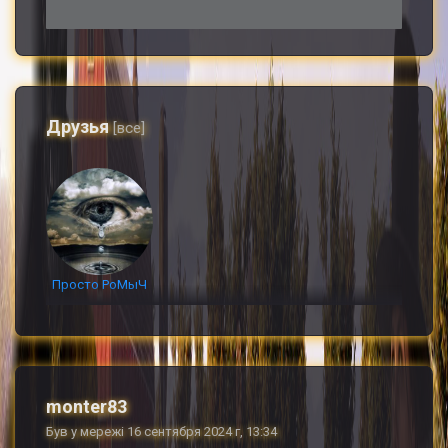
Друзья
[все]
Просто РоМыЧ
monter83
Був у мережі 16 сентября 2024 г, 13:34