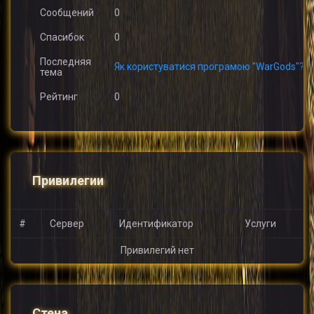
Сообщений
0
Спасибок
0
Последняя
Як користуватися програмою "WarGods"?
тема
Рейтинг
0
Привилегии
#
Сервер
Идентификатор
Услуги
Привилегий нет
Стена