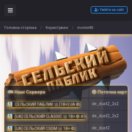
Увійти на сайт
Головна сторінка
Користувачі
monter83
/
/
Наші Сервери
Поточна карта
de_dust2_2x2
СЕЛЬСКИЙ ПАБЛИК 亗 [18+] UA ©
de_dust2_2x2
[UA] СЕЛЬСКИЙ CLASSIC 亗 18+ © #3
de_dust2
[UA] СЕЛЬСКИЙ CSDM 亗 18+ ©