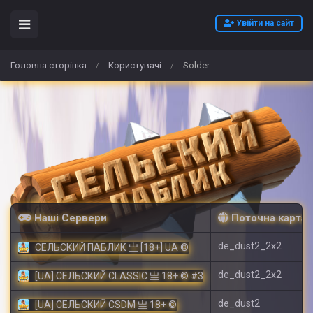
Увійти на сайт
Головна сторінка
Користувачі
Solder
/
/
Наші Сервери
Поточна карта
de_dust2_2x2
СЕЛЬСКИЙ ПАБЛИК 亗 [18+] UA ©
de_dust2_2x2
[UA] СЕЛЬСКИЙ CLASSIC 亗 18+ © #3
de_dust2
[UA] СЕЛЬСКИЙ CSDM 亗 18+ ©