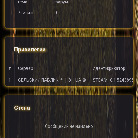
тема
форум
Рейтинг
0
Привилегии
#
Сервер
Идентификатор
1
СЕЛЬСКИЙ ПАБЛИК 亗 [18+] UA ©
STEAM_0:1:52438952
Стена
Сообщений не найдено