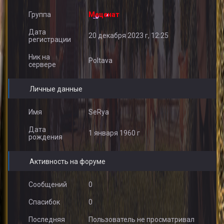
Группа
Меценат
Дата
20 декабря 2023 г, 12:25
регистрации
Ник на
Poltava
сервере
Личные данные
Имя
SeRya
Дата
1 января 1960 г
рождения
Активность на форуме
Сообщений
0
Спасибок
0
Последняя
Пользователь не просматривал