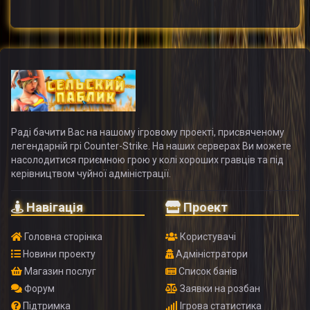
Раді бачити Вас на нашому ігровому проекті, присвяченому
легендарній грі Counter-Strike. На наших серверах Ви можете
насолодитися приємною грою у колі хороших гравців та під
керівництвом чуйної адміністрації.
Навігація
Проект
Головна сторінка
Користувачі
Новини проекту
Адміністратори
Магазин послуг
Список банів
Форум
Заявки на розбан
Підтримка
Ігрова статистика