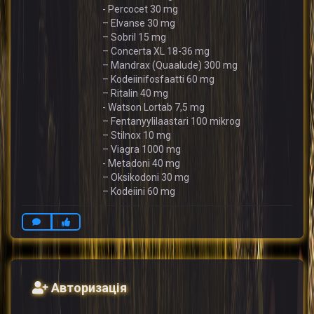
- Percocet 30 mg
– Elvanse 30 mg
– Sobril 15 mg
– Concerta XL 18-36 mg
– Mandrax (Quaalude) 300 mg
– Kodeiinifosfaatti 60 mg
– Ritalin 40 mg
- Watson Lortab 7,5 mg
– Fentanyylilaastari 100 mikrog
– Stilnox 10 mg
– Viagra 1000 mg
- Metadoni 40 mg
– Oksikodoni 30 mg
– Kodeiini 60 mg
Авторизація