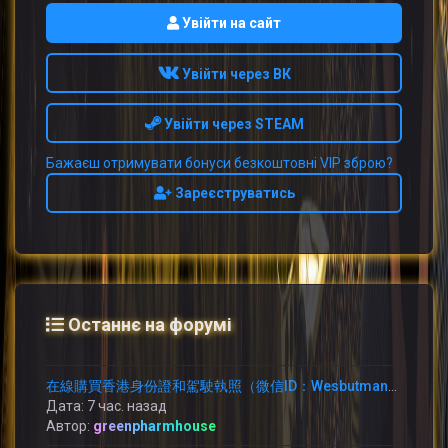
Увійти на сайт
Увійти через ВК
Увійти через STEAM
Бажаєш отримувати бонуси безкоштовні VIP зброю?
Зареєструватись
Останнє на форумі
在線購買香港身份證和駕駛執照（微信ID：Wesbutman）在線購買中國身份證和駕駛執照.
Дата: 7 час. назад
Автор:
greenpharmhouse