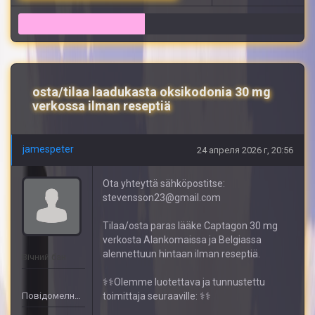
17
osta/tilaa laadukasta oksikodonia 30 mg
verkossa ilman reseptiä
jamespeter
24 апреля 2026 г, 20:56
Ota yhteyttä sähköpostitse:
stevensson23@gmail.com
Tilaa/osta paras lääke Captagon 30 mg
verkosta Alankomaissa ja Belgiassa
alennettuun hintaan ilman reseptiä.
Вічний бан
⚕️⚕️Olemme luotettava ja tunnustettu
Повідомелнь: 456
toimittaja seuraaville: ⚕️⚕️