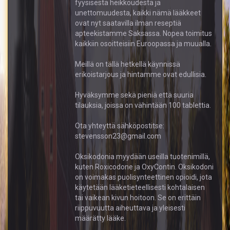
fyysisestä heikkoudesta ja
unettomuudesta, kaikki nämä lääkkeet
ovat nyt saatavilla ilman reseptiä
apteekistamme Saksassa. Nopea toimitus
kaikkiin osoitteisiin Euroopassa ja muualla.
Meillä on tällä hetkellä käynnissä
erikoistarjous ja hintamme ovat edullisia.
Hyväksymme sekä pieniä että suuria
tilauksia, joissa on vähintään 100 tablettia.
Ota yhteyttä sähköpostitse:
stevensson23@gmail.com
Oksikodonia myydään useilla tuotenimillä,
kuten Roxicodone ja OxyContin. Oksikodoni
on voimakas puolisynteettinen opioidi, jota
käytetään lääketieteellisesti kohtalaisen
tai vaikean kivun hoitoon. Se on erittäin
riippuvuutta aiheuttava ja yleisesti
määrätty lääke.