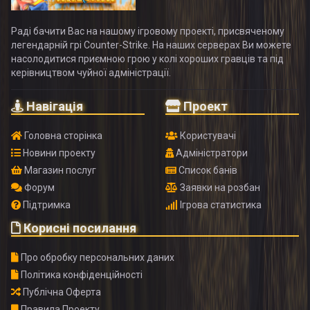
Раді бачити Вас на нашому ігровому проекті, присвяченому
легендарній грі Counter-Strike. На наших серверах Ви можете
насолодитися приємною грою у колі хороших гравців та під
керівництвом чуйної адміністрації.
Навігація
Проект
Головна сторінка
Користувачі
Новини проекту
Адміністратори
Магазин послуг
Список банів
Форум
Заявки на розбан
Підтримка
Ігрова статистика
Корисні посилання
Про обробку персональних даних
Політика конфіденційності
Публічна Оферта
Правила Проекту