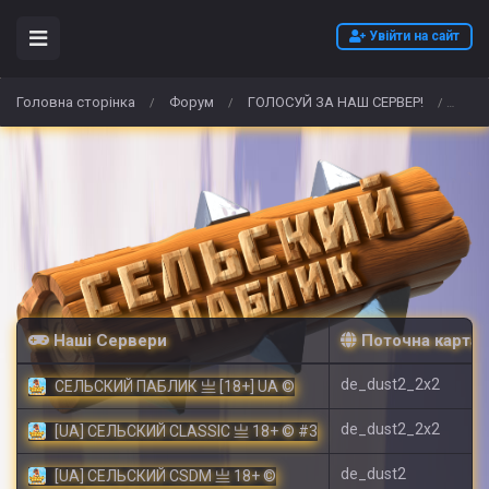
Увійти на сайт
Головна сторінка
Форум
ГОЛОСУЙ ЗА НАШ СЕРВЕР!
osta
/
/
/
Наші Сервери
Поточна карта
de_dust2_2x2
СЕЛЬСКИЙ ПАБЛИК 亗 [18+] UA ©
de_dust2_2x2
[UA] СЕЛЬСКИЙ CLASSIC 亗 18+ © #3
de_dust2
[UA] СЕЛЬСКИЙ CSDM 亗 18+ ©