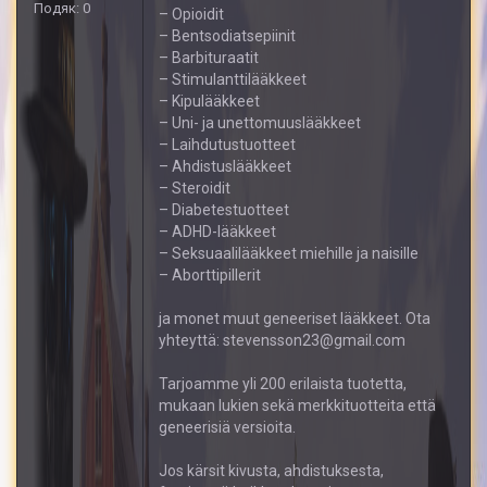
Подяк: 0
– Opioidit
– Bentsodiatsepiinit
– Barbituraatit
– Stimulanttilääkkeet
– Kipulääkkeet
– Uni- ja unettomuuslääkkeet
– Laihdutustuotteet
– Ahdistuslääkkeet
– Steroidit
– Diabetestuotteet
– ADHD-lääkkeet
– Seksuaalilääkkeet miehille ja naisille
– Aborttipillerit
ja monet muut geneeriset lääkkeet. Ota
yhteyttä: stevensson23@gmail.com
Tarjoamme yli 200 erilaista tuotetta,
mukaan lukien sekä merkkituotteita että
geneerisiä versioita.
Jos kärsit kivusta, ahdistuksesta,