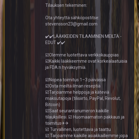
Tilauksen tekeminen:
Ota yhteyttä sähköpostitse:
stevensson23@gmail.com
✔️✔️LÄÄKKEIDEN TILAAMINEN MEILTÄ -
EDUT ✔️✔️
☑️Olemme luotettava verkkokauppias
☑️Kaikki lääkkeemme ovat korkealaatuisia
ja FDA:n hyväksymiä.
☑️Nopea toimitus 1–3 päivässä
☑️Osta meiltä ilman reseptiä
☑️Tarjoamme helppoja ja käteviä
maksutapoja (tilisiirto, PayPal, Revolut,
Bitcoin)
☑️Saat seurantanumeron kaikille
tilauksillesi. ☑️ Huomaamaton pakkaus ja
toimitus✈✈
☑️ Turvallinen, luotettava ja taattu
☑️ Tarjoamme kaikille asiakkaillemme jopa