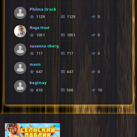
Philma Orock
1129
1129
0
Roga Host
1051
1051
0
susanna oberg
717
717
0
mann
647
647
0
begimay
610
560
10