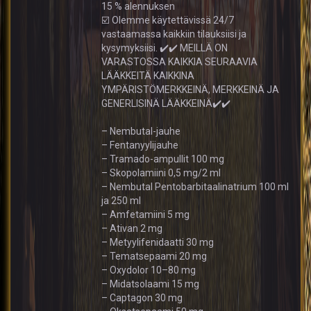
15 % alennuksen
☑️ Olemme käytettävissä 24/7
vastaamassa kaikkiin tilauksiisi ja
kysymyksiisi. ✔️✔️ MEILLÄ ON
VARASTOSSA KAIKKIA SEURAAVIA
LÄÄKKEITÄ KAIKKINA
YMPÄRISTÖMERKKEINÄ, MERKKEINÄ JA
GENERLISINÄ LÄÄKKEINÄ✔️✔️
– Nembutal-jauhe
– Fentanyylijauhe
– Tramado-ampullit 100 mg
– Skopolamiini 0,5 mg/2 ml
– Nembutal Pentobarbitaalinatrium 100 ml
ja 250 ml
– Amfetamiini 5 mg
– Ativan 2 mg
– Metyylifenidaatti 30 mg
– Tematsepaami 20 mg
– Oxydolor 10–80 mg
– Midatsolaami 15 mg
– Captagon 30 mg