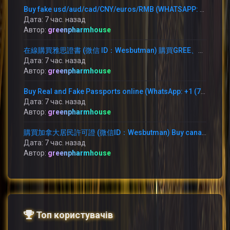
Buy fake usd/aud/cad/CNY/euros/RMB (WHATSAPP: +1 (754) 279-5912)
Дата: 7 час. назад
Автор:
greenpharmhouse
在線購買雅思證書 (微信 ID：Wesbutman) 購買GREE、NCE、雅思、托福、PTE、CPSO、學位及其他文件。
Дата: 7 час. назад
Автор:
greenpharmhouse
Buy Real and Fake Passports online (WhatsApp: +1 (754) 279-5912) ID card,
Дата: 7 час. назад
Автор:
greenpharmhouse
購買加拿大居民許可證 (微信ID：Wesbutman) Buy canadian resident permit (WhatsApp：+1 (754) 279-5912)
Дата: 7 час. назад
Автор:
greenpharmhouse
Топ користувачів