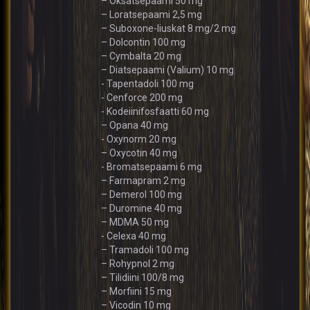
– Oksatsepaami 50 mg
– Loratsepaami 2,5 mg
– Suboxone-liuskat 8 mg/2 mg
– Dolcontin 100 mg
– Cymbalta 20 mg
– Diatsepaami (Valium) 10 mg
- Tapentadoli 100 mg
- Cenforce 200 mg
- Kodeiinifosfaatti 60 mg
– Opana 40 mg
- Oxynorm 20 mg
– Oxycotin 40 mg
- Bromatsepaami 6 mg
– Farmapram 2 mg
– Demerol 100 mg
– Duromine 40 mg
– MDMA 50 mg
- Celexa 40 mg
– Tramadoli 100 mg
– Rohypnol 2 mg
– Tilidiini 100/8 mg
– Morfiini 15 mg
– Vicodin 10 mg