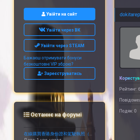
Увійти на сайт
dokitarep
Увійти через ВК
Увійти через STEAM
Бажаєш отримувати бонуси
безкоштовні VIP зброю?
Зареєструватись
Користув
Рейтинг: 
Повідомел
Подяк: 0
Останнє на форумі
在線購買香港身份證和駕駛執照（微信ID：Wesbutman）在線購買中國身份證和駕駛執照. 在線購買韓國身份證和駕駛執照.