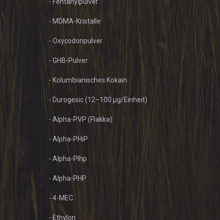
- Fentanylpulver
- MDMA-Kristalle
- Oxycodonpulver
- GHB-Pulver
- Kolumbianisches Kokain
- Durogesic (12–100 µg/Einheit)
- Alpha-PVP (Flakka)
- Alpha-PHiP
- Alpha-PIhp
- Alpha-PHP
- 4-MEC
- Ethylon