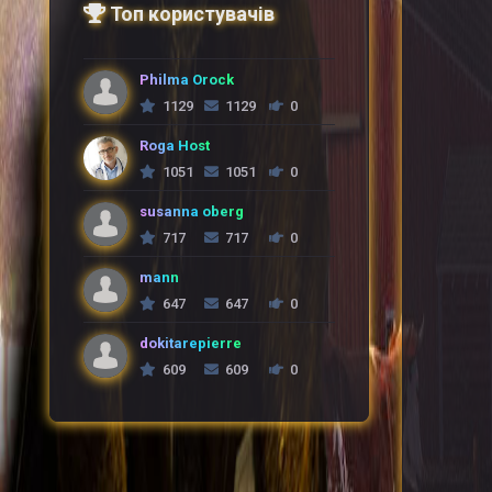
Топ користувачів
Philma Orock
1129
1129
0
Roga Host
1051
1051
0
susanna oberg
717
717
0
mann
647
647
0
dokitarepierre
609
609
0