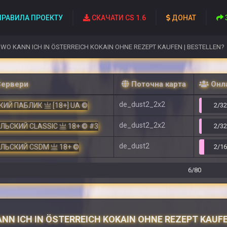
РАВИЛА ПРОЕКТУ
СКАЧАТИ CS 1.6
ДОНАТ
WO KANN ICH IN ÖSTERREICH KOKAIN OHNE REZEPT KAUFEN | BESTELLEN?
Сервери
Поточна карта
Онл
de_dust2_2x2
ИЙ ПАБЛИК 亗 [18+] UA ©
2/3
de_dust2_2x2
ЕЛЬСКИЙ CLASSIC 亗 18+ © #3
2/3
de_dust2
ЕЛЬСКИЙ CSDM 亗 18+ ©
2/1
6/80
NN ICH IN ÖSTERREICH KOKAIN OHNE REZEPT KAUFE