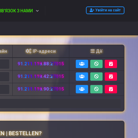
Увійти на сайт
ЗВ'ЯЗОК З НАМИ
айн
IP-адреси
Дії
91.211.118.88:27015
2
91.211.118.42:27015
2
91.211.118.90:27015
6
N | BESTELLEN?