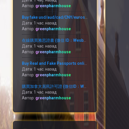
Дата: 1 час. назад
Автор:
greenpharmhouse
Buy fake usd/aud/cad/CNY/euros/RMB (WHATSAPP: +1 (754) 279-5912)
Дата: 1 час. назад
Автор:
greenpharmhouse
在線購買雅思證書 (微信 ID：Wesbutman) 購買GREE、NCE、雅思、托福、PTE、CPSO、學位及其他文件
Дата: 1 час. назад
Автор:
greenpharmhouse
Buy Real and Fake Passports online (WhatsApp: +1 (754) 279-5912) ID card,
Дата: 1 час. назад
Автор:
greenpharmhouse
購買加拿大居民許可證 (微信ID：Wesbutman) Buy canadian resident permit (WhatsApp：+1 (754) 279-5912)
Дата: 1 час. назад
Автор:
greenpharmhouse