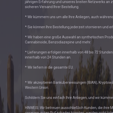
jährigen Erfahrung und unseres breiten Netzwerks an z
sicheren Versand Ihrer Bestellung.
* Wir kümmern uns um alle Ihre Anliegen, auch während
* Sie können Ihre Bestellung jederzeit stornieren und e
* Wir haben eine große Auswahl an synthetischen Produ
Cannabinoide, Benzodiazepine und mehr.
* Lieferungen erfolgen innerhalb von 48 bis 72 Stunden
innerhalb von 24 Stunden an.
* Wir liefern in die gesamte EU.
* Wir akzeptieren Banküberweisungen (IBAN), Krypto
Western Union.
Schildern Sie uns einfach Ihre Anliegen, und wir kümme
HINWEIS: Wir betreuen ausschließlich Kunden, die ihr
unserem guten Ruf schaden könnten, werden nicht toler