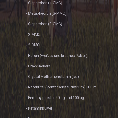
- Clephedron (4-CMC)
- Metaphedron (3-MMC)
- Clophedron (3-CMC)
- 2-MMC
- 2-CMC
- Heroin (weißes und braunes Pulver)
- Crack-Kokain
- Crystal Methamphetamin (Ice)
- Nembutal (Pentobarbital-Natrium) 100 ml
- Fentanylpleister 50 µg und 100 µg
- Ketaminpulver