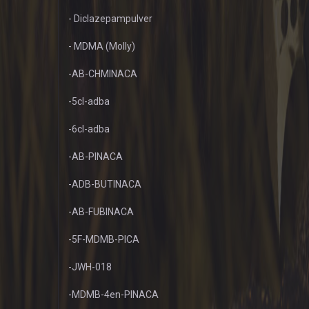
- Diclazepampulver
- MDMA (Molly)
-AB-CHMINACA
-5cl-adba
-6cl-adba
-AB-PINACA
-ADB-BUTINACA
-AB-FUBINACA
-5F-MDMB-PICA
-JWH-018
-MDMB-4en-PINACA