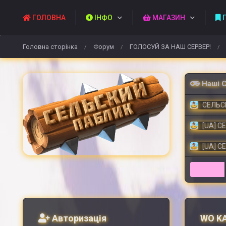
ГОЛОВНА
ІНФО
МАГАЗИН
П
Головна сторінка
Форум
ГОЛОСУЙ ЗА НАШ СЕРВЕР!
/
/
/
Наші 
СЕЛЬСК
[UA] С
[UA] С
Авторизація
WO KA