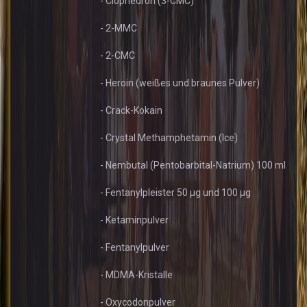
- Clophedron (3-CMC)
- 2-MMC
- 2-CMC
- Heroin (weißes und braunes Pulver)
- Crack-Kokain
- Crystal Methamphetamin (Ice)
- Nembutal (Pentobarbital-Natrium) 100 ml
- Fentanylpleister 50 µg und 100 µg
- Ketaminpulver
- Fentanylpulver
- MDMA-Kristalle
- Oxycodonpulver