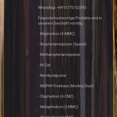
WhatsApp: +4915775152593
Folgende hochwertige Produkte sind in
unserem Geschäft vorrätig:
- Mephedron (4-MMC)
- Amphetaminpulver (Speed)
- Methamphetaminpulver
- M-Cat
- Nembutalpulver
- MDPHP Freebase (Monkey Dust)
- Clephedron (4-CMC)
- Metaphedron (3-MMC)