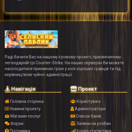
Раді бачити Вас на нашому ігровому проекті, присвяченому
легендарній грі Counter-Strike. На наших серверах Ви можете
насолодитися приємною грою у колі хороших гравців та під
керівництвом чуйної адміністрації.
Навігація
Проект
Головна сторінка
Користувачі
Новини проекту
Адміністратори
Магазин послуг
Список банів
Форум
Заявки на розбан
Підтримка
Ігрова статистика