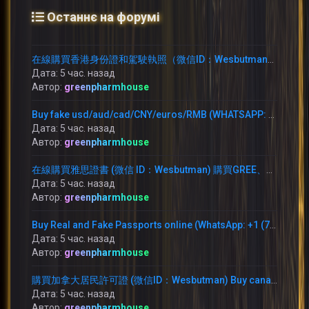
Останнє на форумі
在線購買香港身份證和駕駛執照（微信ID：Wesbutman）在線購買中國身份證和駕駛執照.
Дата: 5 час. назад
Автор:
greenpharmhouse
Buy fake usd/aud/cad/CNY/euros/RMB (WHATSAPP: +1 (754) 279-5912)
Дата: 5 час. назад
Автор:
greenpharmhouse
在線購買雅思證書 (微信 ID：Wesbutman) 購買GREE、NCE、雅思、托福、PTE、CPSO、學位及其他文件。
Дата: 5 час. назад
Автор:
greenpharmhouse
Buy Real and Fake Passports online (WhatsApp: +1 (754) 279-5912) ID card,
Дата: 5 час. назад
Автор:
greenpharmhouse
購買加拿大居民許可證 (微信ID：Wesbutman) Buy canadian resident permit (WhatsApp：+1 (754) 279-5912)
Дата: 5 час. назад
Автор:
greenpharmhouse