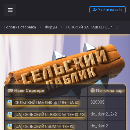
Увійти на сайт
Головна сторінка
Форум
ГОЛОСУЙ ЗА НАШ СЕРВЕР!
WIE 
/
/
/
Наші Сервери
Поточна карта
$2000$
СЕЛЬСКИЙ ПАБЛИК 亗 [18+] UA ©
de_dust2_2x2
[UA] СЕЛЬСКИЙ CLASSIC 亗 18+ © #3
de_dust2
[UA] СЕЛЬСКИЙ CSDM 亗 18+ ©