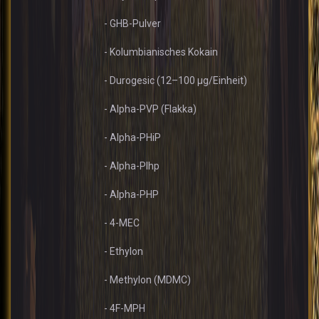
- GHB-Pulver
- Kolumbianisches Kokain
- Durogesic (12–100 µg/Einheit)
- Alpha-PVP (Flakka)
- Alpha-PHiP
- Alpha-PIhp
- Alpha-PHP
- 4-MEC
- Ethylon
- Methylon (MDMC)
- 4F-MPH