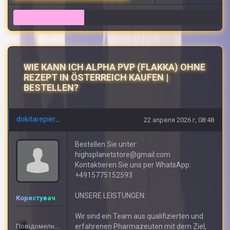
13
WIE KANN ICH ALPHA PVP (FLAKKA) OHNE
REZEPT IN ÖSTERREICH KAUFEN |
BESTELLEN?
dokitarepierre
22 апреля 2026 г, 08:48
Bestellen Sie unter:
highsplanetstore@gmail.com
Kontaktieren Sie uns per WhatsApp:
+4915775152593
UNSERE LEISTUNGEN:
Користувач
Wir sind ein Team aus qualifizierten und
Повідомелнь: 609
erfahrenen Pharmazeuten mit dem Ziel,