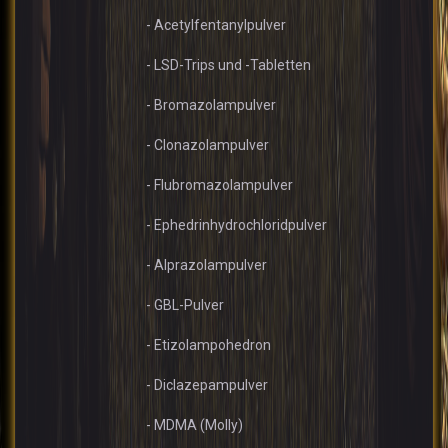
- Acetylfentanylpulver
- LSD-Trips und -Tabletten
- Bromazolampulver
- Clonazolampulver
- Flubromazolampulver
- Ephedrinhydrochloridpulver
- Alprazolampulver
- GBL-Pulver
- Etizolampohedron
- Diclazepampulver
- MDMA (Molly)