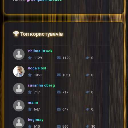
Топ користувачів
Philma Orock
1129
1129
0
Roga Host
1051
1051
0
susanna oberg
717
717
0
mann
647
647
0
begimay
610
560
10