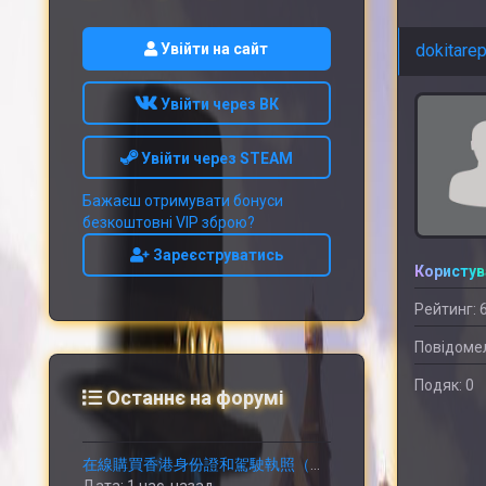
Увійти на сайт
dokitarep
Увійти через ВК
Увійти через STEAM
Бажаєш отримувати бонуси
безкоштовні VIP зброю?
Зареєструватись
Користув
Рейтинг: 
Повідомел
Подяк: 0
Останнє на форумі
在線購買香港身份證和駕駛執照（微信ID：Wesbutman）在線購買中國身份證和駕駛執照.