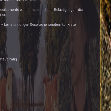
e Medikamente einnehmen möchten. Belästigungen, die
iert.
nd – keine unnötigen Gespräche, sondern konkrete
t vorrätig: