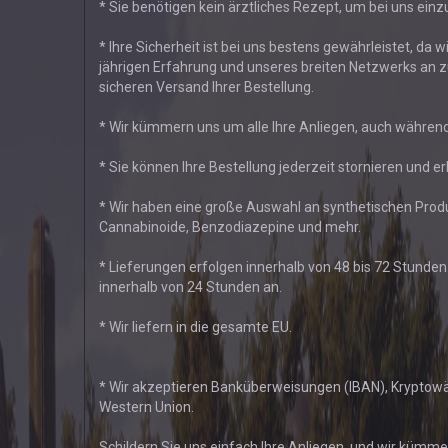
* Sie benötigen kein ärztliches Rezept, um bei uns ein
* Ihre Sicherheit ist bei uns bestens gewährleistet, da 
jährigen Erfahrung und unseres breiten Netzwerks an z
sicheren Versand Ihrer Bestellung.
* Wir kümmern uns um alle Ihre Anliegen, auch während
* Sie können Ihre Bestellung jederzeit stornieren und e
* Wir haben eine große Auswahl an synthetischen Produ
Cannabinoide, Benzodiazepine und mehr.
* Lieferungen erfolgen innerhalb von 48 bis 72 Stunden
innerhalb von 24 Stunden an.
* Wir liefern in die gesamte EU.
* Wir akzeptieren Banküberweisungen (IBAN), Krypto
Western Union.
Schildern Sie uns einfach Ihre Anliegen, und wir kümme