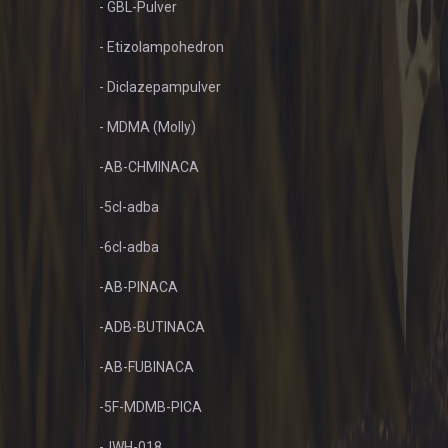
- GBL-Pulver
- Etizolampohedron
- Diclazepampulver
- MDMA (Molly)
-AB-CHMINACA
-5cl-adba
-6cl-adba
-AB-PINACA
-ADB-BUTINACA
-AB-FUBINACA
-5F-MDMB-PICA
-JWH-018