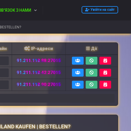
Увійти на сайт
ЗВ'ЯЗОК З НАМИ
 BESTELLEN?
айн
IP-адреси
Дії
91.211.118.88:27015
2
91.211.118.42:27015
2
91.211.118.90:27015
6
LAND KAUFEN | BESTELLEN?