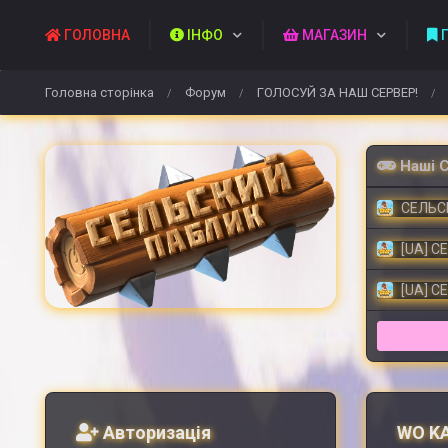
ГОЛОВНА
ІНФО
МАГАЗИН
П
Головна сторінка
Форум
ГОЛОСУЙ ЗА НАШ СЕРВЕР!
/
/
/
Наші 
СЕЛЬСК
[UA] С
[UA] С
Авторизація
WO KA