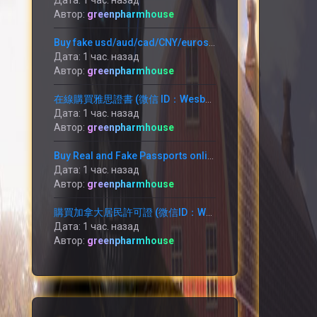
Дата: 1 час. назад
Автор:
greenpharmhouse
Buy fake usd/aud/cad/CNY/euros/RMB (WHATSAPP: +1 (754) 279-5912)
Дата: 1 час. назад
Автор:
greenpharmhouse
在線購買雅思證書 (微信 ID：Wesbutman) 購買GREE、NCE、雅思、托福、PTE、CPSO、學位及其他文件。
Дата: 1 час. назад
Автор:
greenpharmhouse
Buy Real and Fake Passports online (WhatsApp: +1 (754) 279-5912) ID card,
Дата: 1 час. назад
Автор:
greenpharmhouse
購買加拿大居民許可證 (微信ID：Wesbutman) Buy canadian resident permit (WhatsApp：+1 (754) 279-5912)
Дата: 1 час. назад
Автор:
greenpharmhouse