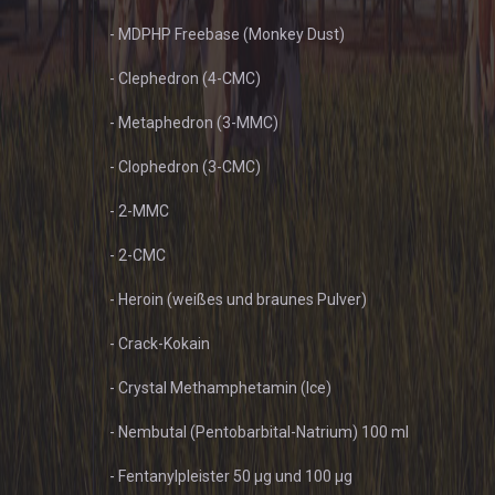
- MDPHP Freebase (Monkey Dust)
- Clephedron (4-CMC)
- Metaphedron (3-MMC)
- Clophedron (3-CMC)
- 2-MMC
- 2-CMC
- Heroin (weißes und braunes Pulver)
- Crack-Kokain
- Crystal Methamphetamin (Ice)
- Nembutal (Pentobarbital-Natrium) 100 ml
- Fentanylpleister 50 µg und 100 µg