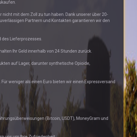
zukaufen.
wir nicht mit dem Zoll zu tun haben. Dank unserer über 20-
uverlässigen Partnern und Kontakten garantieren wir den
 des Lieferprozesses.
rhalten Ihr Geld innerhalb von 24 Stunden zurück.
kten auf Lager, darunter synthetische Opioide,
. Für weniger als einen Euro bieten wir einen Expressversand
währungsüberweisungen (Bitcoin, USDT), MoneyGram und
rn uns um Ihre Zufriedenheit.