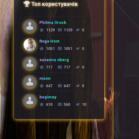
Топ користувачів
Philma Orock
1129
1129
0
Roga Host
1051
1051
0
susanna oberg
717
717
0
mann
647
647
0
begimay
610
560
10