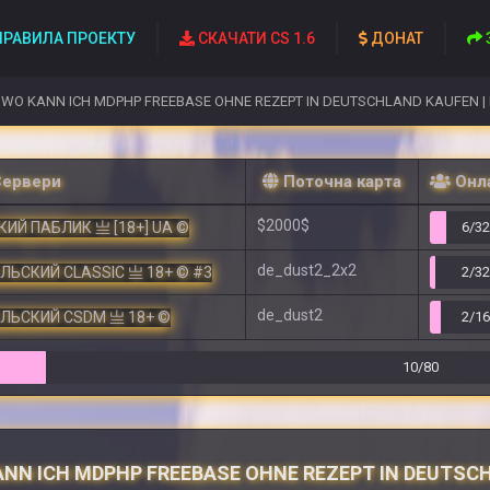
РАВИЛА ПРОЕКТУ
СКАЧАТИ CS 1.6
ДОНАТ
WO KANN ICH MDPHP FREEBASE OHNE REZEPT IN DEUTSCHLAND KAUFEN |
Сервери
Поточна карта
Онл
$2000$
ИЙ ПАБЛИК 亗 [18+] UA ©
6/3
de_dust2_2x2
ЕЛЬСКИЙ CLASSIC 亗 18+ © #3
2/3
de_dust2
ЕЛЬСКИЙ CSDM 亗 18+ ©
2/1
10/80
NN ICH MDPHP FREEBASE OHNE REZEPT IN DEUTSCH