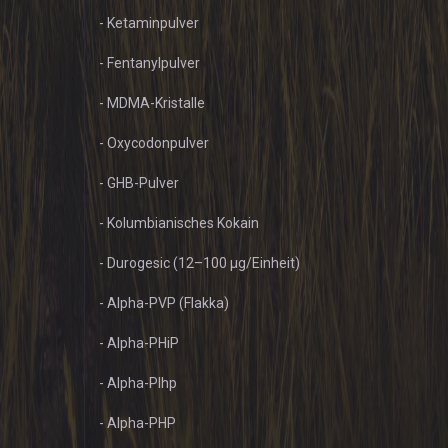
- Ketaminpulver
- Fentanylpulver
- MDMA-Kristalle
- Oxycodonpulver
- GHB-Pulver
- Kolumbianisches Kokain
- Durogesic (12–100 µg/Einheit)
- Alpha-PVP (Flakka)
- Alpha-PHiP
- Alpha-PIhp
- Alpha-PHP