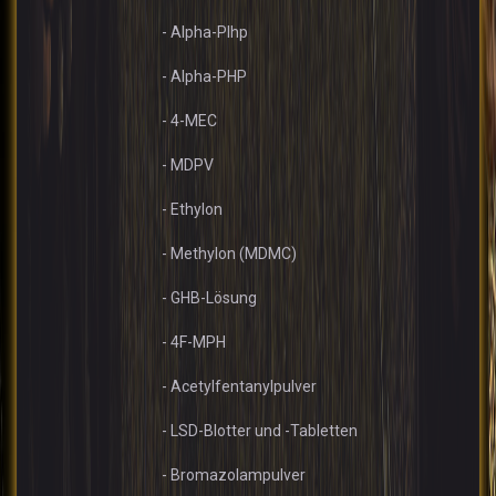
- Alpha-PIhp
- Alpha-PHP
- 4-MEC
- MDPV
- Ethylon
- Methylon (MDMC)
- GHB-Lösung
- 4F-MPH
- Acetylfentanylpulver
- LSD-Blotter und -Tabletten
- Bromazolampulver