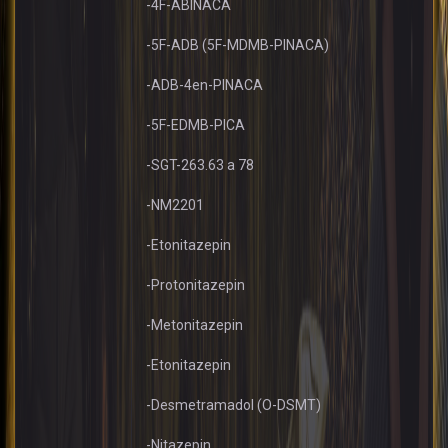
-4F-ABINACA
-5F-ADB (5F-MDMB-PINACA)
-ADB-4en-PINACA
-5F-EDMB-PICA
-SGT-263.63 a 78
-NM2201
-Etonitazepin
-Protonitazepin
-Metonitazepin
-Etonitazepin
-Desmetramadol (O-DSMT)
-Nitazepin