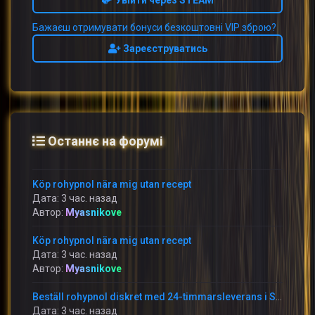
Увійти через STEAM
Бажаєш отримувати бонуси безкоштовні VIP зброю?
Зареєструватись
Останнє на форумі
Köp rohypnol nära mig utan recept
Дата: 3 час. назад
Автор:
Myasnikove
Köp rohypnol nära mig utan recept
Дата: 3 час. назад
Автор:
Myasnikove
Beställ rohypnol diskret med 24-timmarsleverans i Sverige
Дата: 3 час. назад