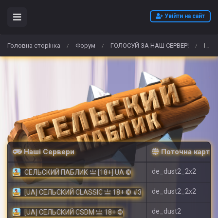
Увійти на сайт
Головна сторінка
Форум
ГОЛОСУЙ ЗА НАШ СЕРВЕР!
Ich möchte in Deutschland hochwertiges Alpha-PVP (Flakka) rezeptfrei kaufen/bestellen.
/
/
/
Наші Сервери
Поточна карта
de_dust2_2x2
СЕЛЬСКИЙ ПАБЛИК 亗 [18+] UA ©
de_dust2_2x2
[UA] СЕЛЬСКИЙ CLASSIC 亗 18+ © #3
de_dust2
[UA] СЕЛЬСКИЙ CSDM 亗 18+ ©