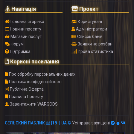
Навігація
Проект
Головна сторінка
Користувачі
Новини проекту
Адміністратори
Магазин послуг
Список банів
Форум
Заявки на розбан
Підтримка
Ігрова статистика
Корисні посилання
Про обробку персональних даних
Політика конфіденційності
Публічна Оферта
Правила Проекту
Завантажити WARGODS
СЕЛЬСКИЙ ПАБЛИК 亗 [18+] UA ©
Усі права захищені