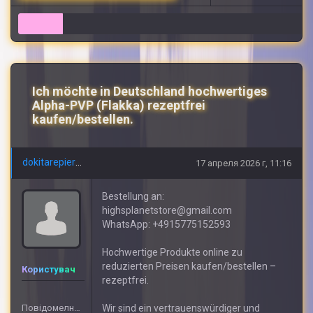
6
Ich möchte in Deutschland hochwertiges
Alpha-PVP (Flakka) rezeptfrei
kaufen/bestellen.
dokitarepierre
17 апреля 2026 г, 11:16
Bestellung an:
highsplanetstore@gmail.com
WhatsApp: +4915775152593
Hochwertige Produkte online zu
reduzierten Preisen kaufen/bestellen –
Користувач
rezeptfrei.
Повідомелнь: 609
Wir sind ein vertrauenswürdiger und