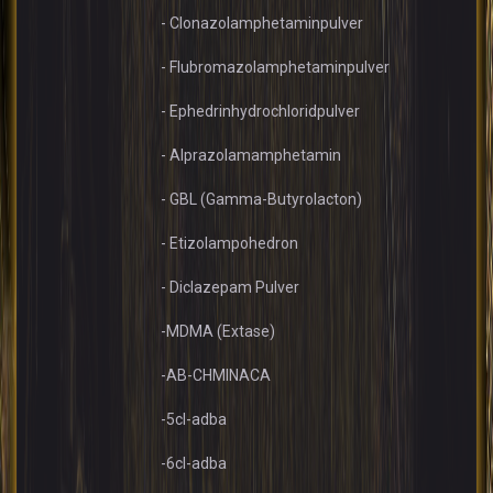
- Clonazolamphetaminpulver
- Flubromazolamphetaminpulver
- Ephedrinhydrochloridpulver
- Alprazolamamphetamin
- GBL (Gamma-Butyrolacton)
- Etizolampohedron
- Diclazepam Pulver
-MDMA (Extase)
-AB-CHMINACA
-5cl-adba
-6cl-adba