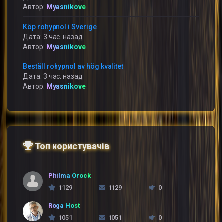
Автор:
Myasnikove
Köp rohypnol i Sverige
Дата: 3 час. назад
Автор:
Myasnikove
Beställ rohypnol av hög kvalitet
Дата: 3 час. назад
Автор:
Myasnikove
Топ користувачів
Philma Orock
1129
1129
0
Roga Host
1051
1051
0