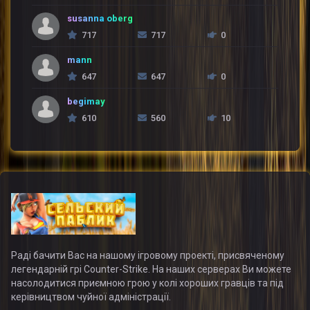
susanna oberg
717
717
0
mann
647
647
0
begimay
610
560
10
Раді бачити Вас на нашому ігровому проекті, присвяченому
легендарній грі Counter-Strike. На наших серверах Ви можете
насолодитися приємною грою у колі хороших гравців та під
керівництвом чуйної адміністрації.