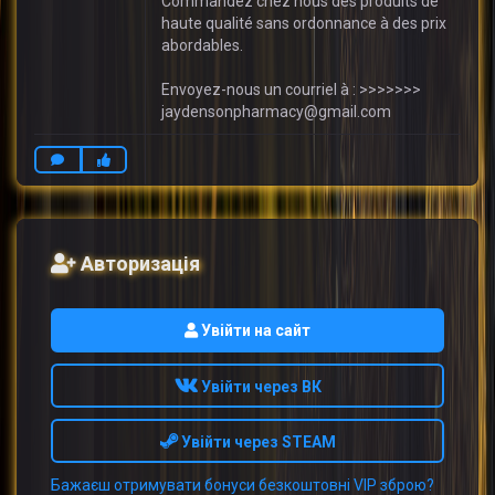
Commandez chez nous des produits de
haute qualité sans ordonnance à des prix
abordables.
Envoyez-nous un courriel à : >>>>>>>
jaydensonpharmacy@gmail.com
Авторизація
Увійти на сайт
Увійти через ВК
Увійти через STEAM
Бажаєш отримувати бонуси безкоштовні VIP зброю?