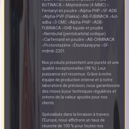
BUTINACA ○ Méphédrone (4-MMC) ○
Fentanyl en poudre ○Alpha-PHP ○5F-ADB
○Alpha-PVP (Flakka) ○AB-FUBINACA ○6cl-
adba ○3-CMC ○Alpha-PHiP ○ADB-
FUBINACA ○GHB liquide et poudre
○Nembutal (pentobarbital sodique)
○Carfentanil en poudre ○AB-CHMINACA
○Protonitazène ○Étonitazépyne ○5F-
mdmb-2201
Nos produits présentent une pureté et une
qualité exceptionnelles (98 %). Leur
puissance est reconnue. Grâce à notre
équipe de production interne et à notre
laboratoire de précision, nous garantissons
des mises à jour techniques régulières et
créons de la valeur ajoutée pour nos
clients.
Spécialisés dans la livraison à travers
l'Europe, nous affichons un taux de
réussite de 100 % pour toutes nos