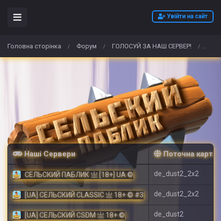
Увійти на сайт
Головна сторінка
Форум
ГОЛОСУЙ ЗА НАШ СЕРВЕР!
Où p
/
/
/
Наші Сервери
Поточна карта
de_dust2_2x2
СЕЛЬСКИЙ ПАБЛИК 亗 [18+] UA ©
de_dust2_2x2
[UA] СЕЛЬСКИЙ CLASSIC 亗 18+ © #3
de_dust2
[UA] СЕЛЬСКИЙ CSDM 亗 18+ ©