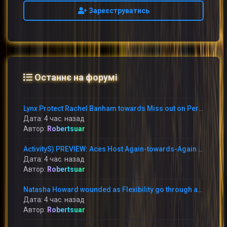
Зареєструватись
Останнє на форумі
Lynx Protect Rachel Banham towards Miss out on Period With Immediately Thumb Fracture
Дата: 4 час. назад
Автор:
Robertsuar
ActivityS) PREVIEW: Aces Host Again-towards-Again Foes This Weekend at Michelob Extremely Arena
Дата: 4 час. назад
Автор:
Robertsuar
Natasha Howard wounded as Flexibility go through annoying reduction in the direction of the Mercury
Дата: 4 час. назад
Автор:
Robertsuar