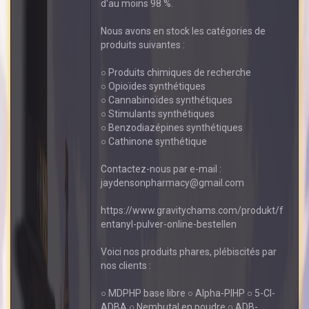
d'au moins 98 %.
Nous avons en stock les catégories de
produits suivantes :
○ Produits chimiques de recherche
○ Opioïdes synthétiques
○ Cannabinoïdes synthétiques
○ Stimulants synthétiques
○ Benzodiazépines synthétiques
○ Cathinone synthétique
Contactez-nous par e-mail :
jaydensonpharmacy@gmail.com
https://www.gravitychams.com/produkt/f
entanyl-pulver-online-bestellen
Voici nos produits phares, plébiscités par
nos clients :
○ MDPHP base libre ○ Alpha-PIHP ○ 5-Cl-
ADBA ○ Nembutal en poudre ○ ADB-