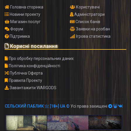
Головна сторінка
Користувачі
Новини проекту
Адміністратори
Магазин послуг
Список банів
Форум
Заявки на розбан
Підтримка
Ігрова статистика
Корисні посилання
Про обробку персональних даних
Політика конфіденційності
Публічна Оферта
Правила Проекту
Завантажити WARGODS
СЕЛЬСКИЙ ПАБЛИК 亗 [18+] UA ©
Усі права захищені