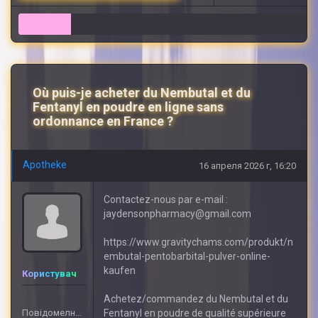
7
Où puis-je acheter du Nembutal et du
Fentanyl en poudre en ligne sans
ordonnance en France ?
Apotheke
16 апреля 2026 г, 16:20
Contactez-nous par e-mail :
jaydensonpharmacy@gmail.com
https://www.gravitychams.com/produkt/n
embutal-pentobarbital-pulver-online-
kaufen
Користувач
Achetez/commandez du Nembutal et du
Повідомелнь: 408
Fentanyl en poudre de qualité supérieure