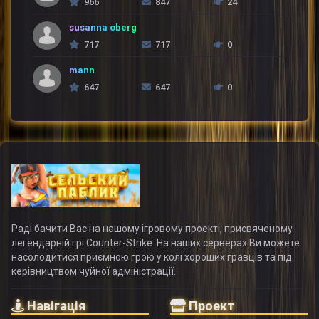
966
847
24
susanna oberg
717
717
0
mann
647
647
0
Раді бачити Вас на нашому ігровому проекті, присвяченому
легендарній грі Counter-Strike. На наших серверах Ви можете
насолодитися приємною грою у колі хороших гравців та під
керівництвом чуйної адміністрації.
Навігація
Проект