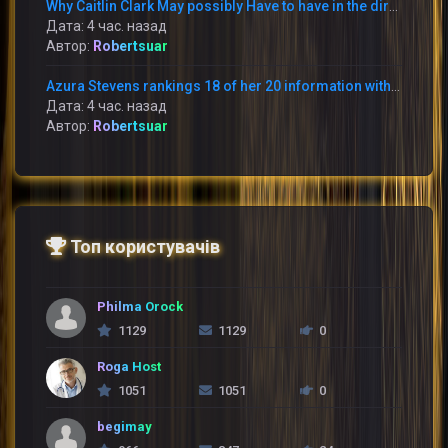
Why Caitlin Clark May possibly Have to have in the direction of Apologize toward Raven Johnson
Дата: 4 час. назад
Автор:
Robertsuar
Azura Stevens rankings 18 of her 20 information within just the 1st 50 percent and the Sky battle the Storm 95-90
Дата: 4 час. назад
Автор:
Robertsuar
Топ користувачів
Philma Orock
1129
1129
0
Roga Host
1051
1051
0
begimay