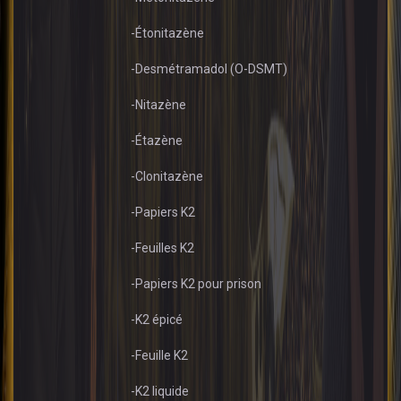
-Étonitazène
-Desmétramadol (O-DSMT)
-Nitazène
-Étazène
-Clonitazène
-Papiers K2
-Feuilles K2
-Papiers K2 pour prison
-K2 épicé
-Feuille K2
-K2 liquide