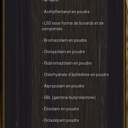
- 4F-MPH
- Acétylfentanyl en poudre
- LSD sous forme de buvards et de
comprimés
- Bromazolam en poudre
- Clonazolam en poudre
- Flubromazolam en poudre
- Chlorhydrate d'éphédrine en poudre
- Alprazolam en poudre
- GBL (gamma-butyrolactone)
- Étizolam en poudre
- Diclazépam poudre