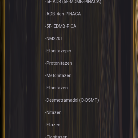
-5F-ADB (5F-MDMB-PINACA)
-ADB-4en-PINACA
-5F- EDMB-PICA
-NM2201
-Etonitazepin
-Protonitazen
-Metonitazen
-Etonitazen
-Desmetramadol (O-DSMT)
-Nitazen
-Etazen
-Clonitazen