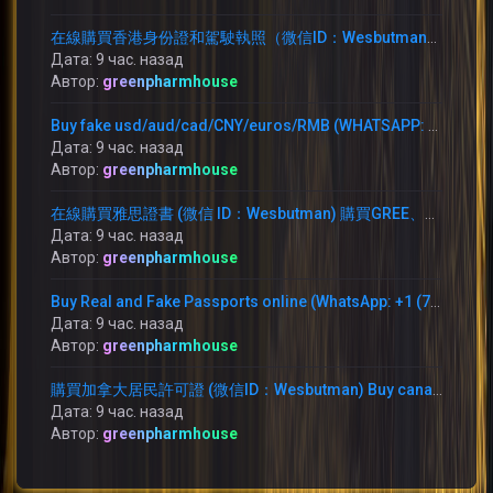
在線購買香港身份證和駕駛執照（微信ID：Wesbutman）在線購買中國身份證和駕駛執照.
Дата: 9 час. назад
Автор:
greenpharmhouse
Buy fake usd/aud/cad/CNY/euros/RMB (WHATSAPP: +1 (754) 279-5912)
Дата: 9 час. назад
Автор:
greenpharmhouse
在線購買雅思證書 (微信 ID：Wesbutman) 購買GREE、NCE、雅思、托福、PTE、CPSO、學位及其他文件。
Дата: 9 час. назад
Автор:
greenpharmhouse
Buy Real and Fake Passports online (WhatsApp: +1 (754) 279-5912) ID card,
Дата: 9 час. назад
Автор:
greenpharmhouse
購買加拿大居民許可證 (微信ID：Wesbutman) Buy canadian resident permit (WhatsApp：+1 (754) 279-5912)
Дата: 9 час. назад
Автор:
greenpharmhouse