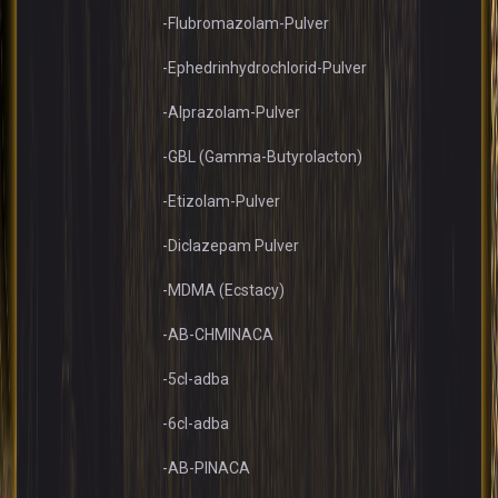
-Flubromazolam-Pulver
-Ephedrinhydrochlorid-Pulver
-Alprazolam-Pulver
-GBL (Gamma-Butyrolacton)
-Etizolam-Pulver
-Diclazepam Pulver
-MDMA (Ecstacy)
-AB-CHMINACA
-5cl-adba
-6cl-adba
-AB-PINACA