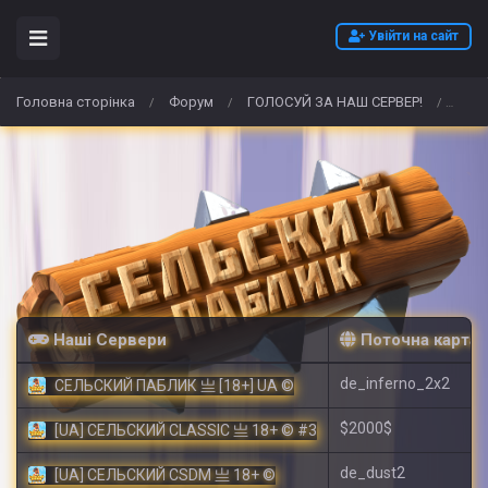
Увійти на сайт
Головна сторінка
Форум
ГОЛОСУЙ ЗА НАШ СЕРВЕР!
Hoch
/
/
/
Наші Сервери
Поточна карта
de_inferno_2x2
СЕЛЬСКИЙ ПАБЛИК 亗 [18+] UA ©
$2000$
[UA] СЕЛЬСКИЙ CLASSIC 亗 18+ © #3
de_dust2
[UA] СЕЛЬСКИЙ CSDM 亗 18+ ©