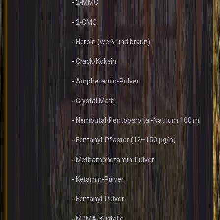
- 2-MMC
- 2-CMC
- Heroin (weiß und braun)
- Crack-Kokain
- Amphetamin-Pulver
- Crystal Meth
- Nembutal-Pentobarbital-Natrium 100 ml
- Fentanyl-Pflaster (12–150 µg/h)
- Methamphetamin-Pulver
- Ketamin-Pulver
- Fentanyl-Pulver
- MDMA-Kristalle