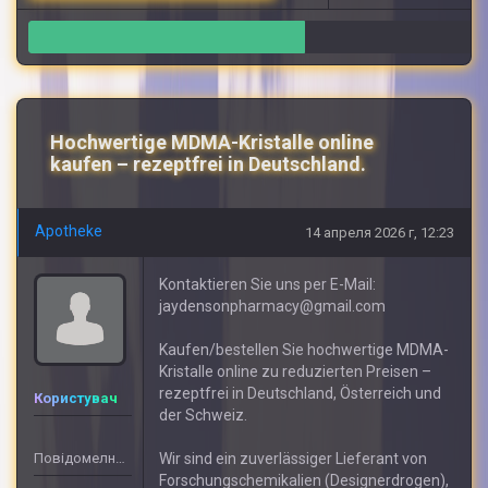
24
Hochwertige MDMA-Kristalle online
kaufen – rezeptfrei in Deutschland.
Apotheke
14 апреля 2026 г, 12:23
Kontaktieren Sie uns per E-Mail:
jaydensonpharmacy@gmail.com
Kaufen/bestellen Sie hochwertige MDMA-
Kristalle online zu reduzierten Preisen –
rezeptfrei in Deutschland, Österreich und
Користувач
der Schweiz.
Повідомелнь: 408
Wir sind ein zuverlässiger Lieferant von
Forschungschemikalien (Designerdrogen),