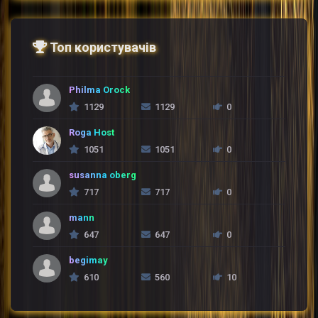
Топ користувачів
Philma Orock
1129
1129
0
Roga Host
1051
1051
0
susanna oberg
717
717
0
mann
647
647
0
begimay
610
560
10