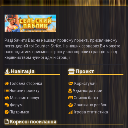
Раді бачити Вас на нашому ігровому проекті, присвяченому
легендарній грі Counter-Strike. На наших серверах Ви можете
насолодитися приємною грою у колі хороших гравців та під
керівництвом чуйної адміністрації.
Навігація
Проект
Головна сторінка
Користувачі
Новини проекту
Адміністратори
Магазин послуг
Список банів
Форум
Заявки на розбан
Підтримка
Ігрова статистика
Корисні посилання