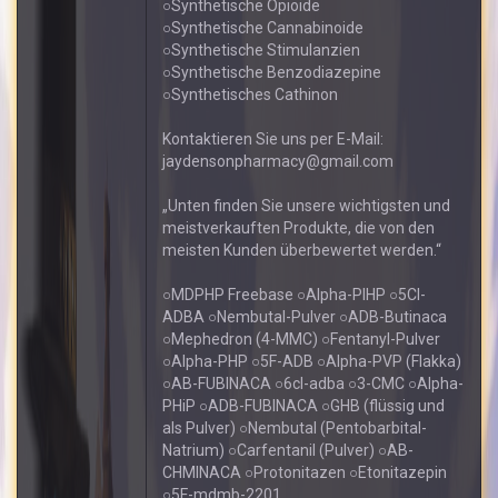
○Synthetische Opioide
○Synthetische Cannabinoide
○Synthetische Stimulanzien
○Synthetische Benzodiazepine
○Synthetisches Cathinon
Kontaktieren Sie uns per E-Mail:
jaydensonpharmacy@gmail.com
„Unten finden Sie unsere wichtigsten und
meistverkauften Produkte, die von den
meisten Kunden überbewertet werden.“
○MDPHP Freebase ○Alpha-PIHP ○5Cl-
ADBA ○Nembutal-Pulver ○ADB-Butinaca
○Mephedron (4-MMC) ○Fentanyl-Pulver
○Alpha-PHP ○5F-ADB ○Alpha-PVP (Flakka)
○AB-FUBINACA ○6cl-adba ○3-CMC ○Alpha-
PHiP ○ADB-FUBINACA ○GHB (flüssig und
als Pulver) ○Nembutal (Pentobarbital-
Natrium) ○Carfentanil (Pulver) ○AB-
CHMINACA ○Protonitazen ○Etonitazepin
○5F-mdmb-2201