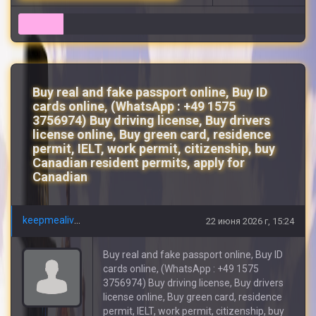
6
Buy real and fake passport online, Buy ID
cards online, (WhatsApp : +49 1575
3756974) Buy driving license, Buy drivers
license online, Buy green card, residence
permit, IELT, work permit, citizenship, buy
Canadian resident permits, apply for
Canadian
keepmealive78
22 июня 2026 г, 15:24
Buy real and fake passport online, Buy ID
cards online, (WhatsApp : +49 1575
3756974) Buy driving license, Buy drivers
license online, Buy green card, residence
permit, IELT, work permit, citizenship, buy