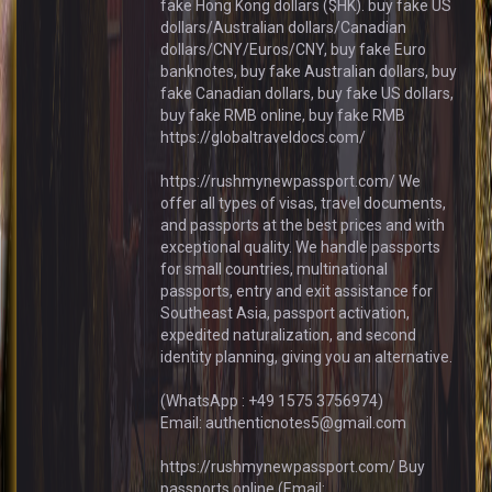
fake Hong Kong dollars ($HK). buy fake US
dollars/Australian dollars/Canadian
dollars/CNY/Euros/CNY, buy fake Euro
banknotes, buy fake Australian dollars, buy
fake Canadian dollars, buy fake US dollars,
buy fake RMB online, buy fake RMB
https://globaltraveldocs.com/
https://rushmynewpassport.com/ We
offer all types of visas, travel documents,
and passports at the best prices and with
exceptional quality. We handle passports
for small countries, multinational
passports, entry and exit assistance for
Southeast Asia, passport activation,
expedited naturalization, and second
identity planning, giving you an alternative.
(WhatsApp : +49 1575 3756974)
Email: authenticnotes5@gmail.com
https://rushmynewpassport.com/ Buy
passports online (Email: