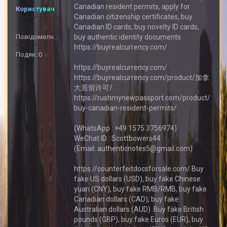
Canadian resident permits, apply for
Користувач
Canadian citizenship certificates, buy
Canadian ID cards, buy novelty ID cards,
Повідомелнь: 22
buy authentic identity documents.
https://buyrealcurrency.com/
Подяк: 0
https://buyrealcurrency.com/
https://buyrealcurrency.com/product/加拿
大居留许可/
https://rushmynewpassport.com/product/
buy-canadian-resident-permits/
(WhatsApp : +49 1575 3756974)
WeChat ID : Scottbowers44
(Email: authenticnotes5@gmail.com)
https://counterfeitdocsforsale.com/ Buy
fake US dollars (USD), buy fake Chinese
yuan (CNY), buy fake RMB/RMB, buy fake
Canadian dollars (CAD), buy fake
Australian dollars (AUD) Buy fake British
pounds (GBP), buy fake Euros (EUR), buy