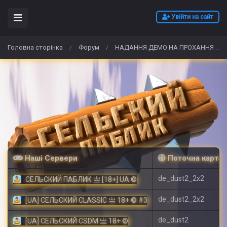
Увійти на сайт
Головна сторінка
Форум
НАДАННЯ ДЕМО НА ПРОХАННЯ АДМІНУ
/
/
Наші Сервери
Поточна карта
de_dust2_2x2
СЕЛЬСКИЙ ПАБЛИК 亗 [18+] UA ©
de_dust2_2x2
[UA] СЕЛЬСКИЙ CLASSIC 亗 18+ © #3
de_dust2
[UA] СЕЛЬСКИЙ CSDM 亗 18+ ©