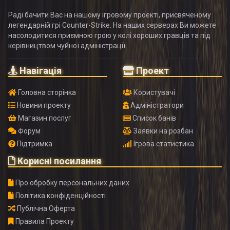
Раді бачити Вас на нашому ігровому проекті, присвяченому
легендарній грі Counter-Strike. На наших серверах Ви можете
насолодитися приємною грою у колі хороших гравців та під
керівництвом чуйної адміністрації.
Навігація
Проект
Головна сторінка
Користувачі
Новини проекту
Адміністратори
Магазин послуг
Список банів
Форум
Заявки на розбан
Підтримка
Ігрова статистика
Корисні посилання
Про обробку персональних даних
Політика конфіденційності
Публічна Оферта
Правила Проекту