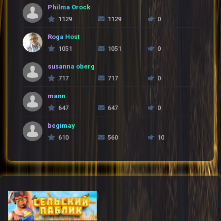
Philma Orock
1129
1129
0
Roga Host
1051
1051
0
susanna oberg
717
717
0
mann
647
647
0
begimay
610
560
10