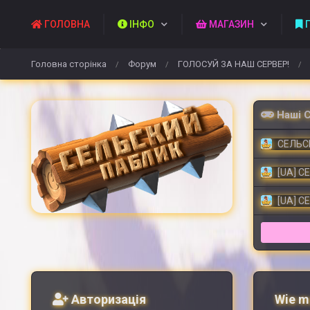
ГОЛОВНА
ІНФО
МАГАЗИН
П
Головна сторінка
Форум
ГОЛОСУЙ ЗА НАШ СЕРВЕР!
/
/
/
Наші 
СЕЛЬСК
[UA] С
[UA] С
Авторизація
Wie ma