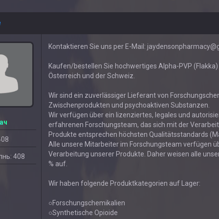
e
Kontaktieren Sie uns per E-Mail: jaydensonpharmacy@
Kaufen/bestellen Sie hochwertiges Alpha-PVP (Flakka) o
Österreich und der Schweiz.
Wir sind ein zuverlässiger Lieferant von Forschungsch
Zwischenprodukten und psychoaktiven Substanzen.
Wir verfügen über ein lizenziertes, legales und autoris
ач
erfahrenen Forschungsteam, das sich mit der Verarbeit
Produkte entsprechen höchsten Qualitätsstandards (
408
Alle unsere Mitarbeiter im Forschungsteam verfügen ü
Verarbeitung unserer Produkte. Daher weisen alle uns
нь: 408
% auf.
Wir haben folgende Produktkategorien auf Lager:
○Forschungschemikalien
○Synthetische Opioide