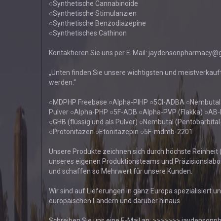
○Synthetische Cannabinoide
○Synthetische Stimulanzien
○Synthetische Benzodiazepine
○Synthetisches Cathinon
Kontaktieren Sie uns per E-Mail: jaydensonpharmacy@
„Unten finden Sie unsere wichtigsten und meistverkau
werden.“
○MDPHP Freebase ○Alpha-PIHP ○5Cl-ADBA ○Nembutal-
Pulver ○Alpha-PHP ○5F-ADB ○Alpha-PVP (Flakka) ○A
○GHB (flüssig und als Pulver) ○Nembutal (Pentobarbit
○Protonitazen ○Etonitazepin ○5F-mdmb-2201
Unsere Produkte zeichnen sich durch höchste Reinheit (
unseres eigenen Produktionsteams und Präzisionslabors
und schaffen so Mehrwert für unsere Kunden.
Wir sind auf Lieferungen in ganz Europa spezialisiert u
europäischen Ländern und darüber hinaus.
Schreiben Sie uns eine E-Mail an: >>>>>>> jaydenso