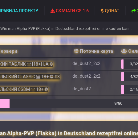
РАВИЛА ПРОЕКТУ
СКАЧАТИ CS 1.6
ДОНАТ
Wie man Alpha-PVP (Flakka) in Deutschland rezeptfrei online kaufen kann.
Сервери
Поточна карта
Онл
de_dust2_2x2
ИЙ ПАБЛИК 亗 [18+] UA ©
3/3
de_dust2_2x2
ЕЛЬСКИЙ CLASSIC 亗 18+ © #3
4/3
de_dust2
ЕЛЬСКИЙ CSDM 亗 18+ ©
2/1
9/80
n Alpha-PVP (Flakka) in Deutschland rezeptfrei onlin