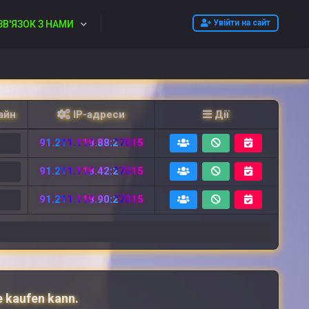
Увійти на сайт
ЗВ'ЯЗОК З НАМИ
айн
IP-адреси
Дії
91.211.118.88:27015
2
91.211.118.42:27015
2
91.211.118.90:27015
6
e kaufen kann.