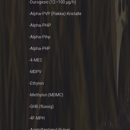
-Durogesic (12–100 µg/h)
-Alpha-PVP (Flakka)-Kristalle
-Alpha-PHiP
-Alpha-Pihp
-Alpha-PHP
-4-MEC
-MDPV
-Ethylon
-Methylon (MDMC)
-GHB (flüssig)
-4F-MPH
-Acetylfentanyl-Pulver