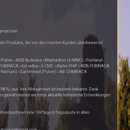
gmail.com
ften Produkte, die von den meisten Kunden überbewertet
Pulver ○ADB-Butinaca ○Mephedron (4-MMC) ○Fentanyl-
B-FUBINACA ○6cl-adba ○3-CMC ○Alpha-PHiP ○ADB-FUBINACA
al-Natrium) ○Carfentanil (Pulver) ○AB-CHMINACA
98 %) aus. Ihre Wirksamkeit ist bestens bekannt. Dank
 gewährleisten wir stets aktuelle technische Entwicklungen
nd verzeichnen eine 100%ige Erfolgsquote in allen
npharmacy@gmail.com