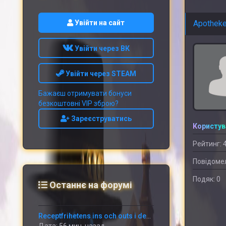
Увійти на сайт
Apothek
Увійти через ВК
Увійти через STEAM
Бажаєш отримувати бонуси
безкоштовні VIP зброю?
Зареєструватись
Користув
Рейтинг: 
Повідомел
Подяк: 0
Останнє на форумі
Receptfrihetens ins och outs i den digitala tidsåldern