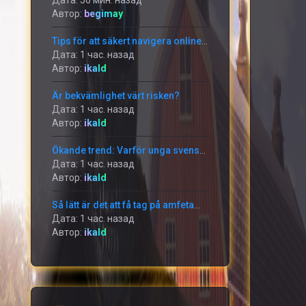
Дата: 56 мин. назад
Автор:
begimay
Tips för att säkert navigera onlineköp
Дата: 1 час. назад
Автор:
ikald
Är bekvämlighet värt risken?
Дата: 1 час. назад
Автор:
ikald
Ökande trend: Varför unga svenskar vänder sig till amfetamin på nätet
Дата: 1 час. назад
Автор:
ikald
Så lätt är det att få tag på amfetamin utan recept – men till vilket pris?
Дата: 1 час. назад
Автор:
ikald