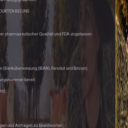
DUKTEN BEI UNS
ter pharmazeutischer Qualität und FDA-zugelassen.
(Banküberweisung (IBAN), Revolut und Bitcoin).
gungsnummer bereit.
ht).
lungen und Anfragen zu beantworten.