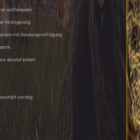
icher und bequem.
hne Verzögerung.
dressen mit Sendungsverfolgung.
Gramm.
uns absolut sicher!
eschäft vorrätig: