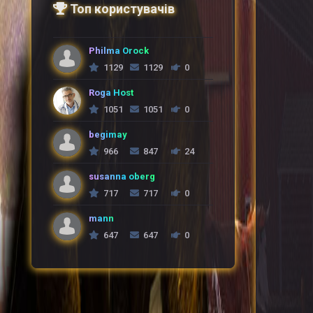
Топ користувачів
Philma Orock
1129
1129
0
Roga Host
1051
1051
0
begimay
966
847
24
susanna oberg
717
717
0
mann
647
647
0