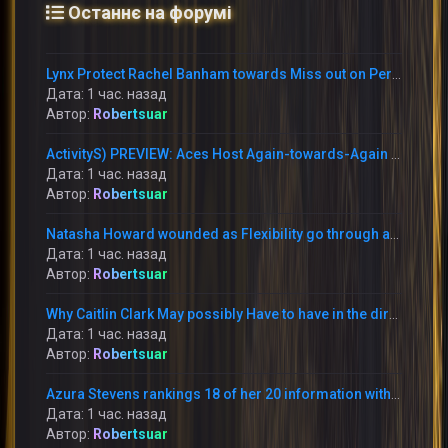
Останнє на форумі
Lynx Protect Rachel Banham towards Miss out on Period With Immediately Thumb Fracture
Дата: 1 час. назад
Автор:
Robertsuar
ActivityS) PREVIEW: Aces Host Again-towards-Again Foes This Weekend at Michelob Extremely Arena
Дата: 1 час. назад
Автор:
Robertsuar
Natasha Howard wounded as Flexibility go through annoying reduction in the direction of the Mercury
Дата: 1 час. назад
Автор:
Robertsuar
Why Caitlin Clark May possibly Have to have in the direction of Apologize toward Raven Johnson
Дата: 1 час. назад
Автор:
Robertsuar
Azura Stevens rankings 18 of her 20 information within just the 1st 50 percent and the Sky battle the Storm 95-90
Дата: 1 час. назад
Автор:
Robertsuar