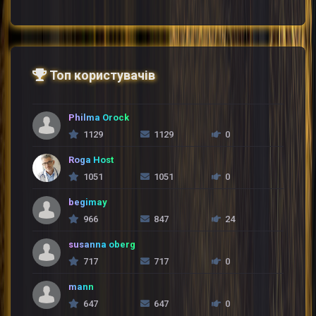
Топ користувачів
Philma Orock
1129
1129
0
Roga Host
1051
1051
0
begimay
966
847
24
susanna oberg
717
717
0
mann
647
647
0