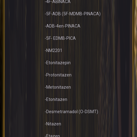
-4F-ABINACA
-5F-ADB (5F-MDMB-PINACA)
-ADB-4en-PINACA
-5F- EDMB-PICA
-NM2201
-Etonitazepin
-Protonitazen
-Metonitazen
-Etonitazen
-Desmetramadol (O-DSMT)
-Nitazen
-Etazen