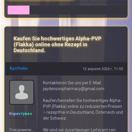
7
Kaufen Sie hochwertiges Alpha-PVP
(Flakka) online ohne Rezept in
Deutschland.
Apotheke
12 апреля 2026 г, 11:55
Kontaktieren Sie uns per E-Mail:
jaydensonpharmacy@gmail.com
Kaufen/bestellen Sie hochwertiges Alpha-
PVP (Flakka) online zu reduzierten Preisen
– rezeptfrei in Deutschland, Österreich und
Користувач
der Schweiz.
Повідомелнь: 408
Wir sind ein zuverlässiger Lieferant von