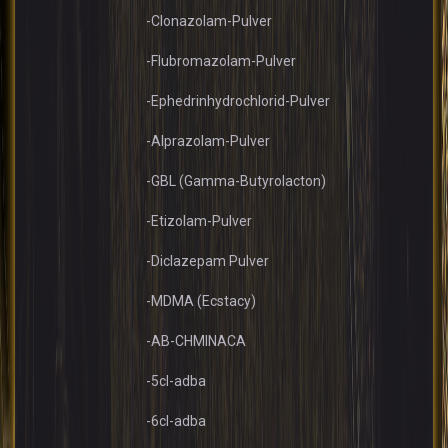
-Clonazolam-Pulver
-Flubromazolam-Pulver
-Ephedrinhydrochlorid-Pulver
-Alprazolam-Pulver
-GBL (Gamma-Butyrolacton)
-Etizolam-Pulver
-Diclazepam Pulver
-MDMA (Ecstacy)
-AB-CHMINACA
-5cl-adba
-6cl-adba