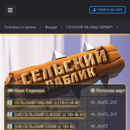
Увійти на сайт
Головна сторінка
Форум
ГОЛОСУЙ ЗА НАШ СЕРВЕР!
Kauf
/
/
/
Наші Сервери
Поточна карта
de_dust2_2x2
СЕЛЬСКИЙ ПАБЛИК 亗 [18+] UA ©
de_dust2_2x2
[UA] СЕЛЬСКИЙ CLASSIC 亗 18+ © #3
de_dust2
[UA] СЕЛЬСКИЙ CSDM 亗 18+ ©