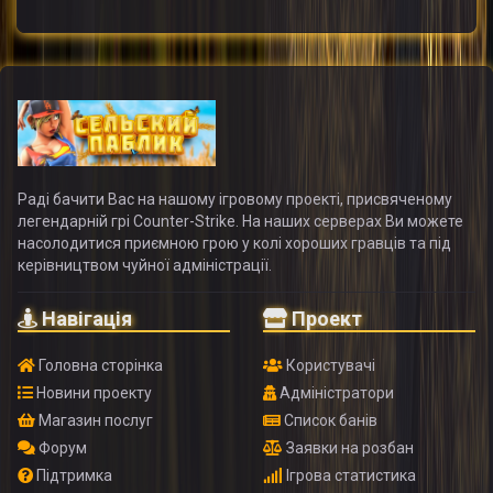
Раді бачити Вас на нашому ігровому проекті, присвяченому
легендарній грі Counter-Strike. На наших серверах Ви можете
насолодитися приємною грою у колі хороших гравців та під
керівництвом чуйної адміністрації.
Навігація
Проект
Головна сторінка
Користувачі
Новини проекту
Адміністратори
Магазин послуг
Список банів
Форум
Заявки на розбан
Підтримка
Ігрова статистика