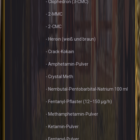
- Clophedron (3-CMC)
- 2-MMC
- 2-CMC
- Heroin (weiß und braun)
- Crack-Kokain
- Amphetamin-Pulver
- Crystal Meth
- Nembutal-Pentobarbital-Natrium 100 ml
- Fentanyl-Pflaster (12–150 µg/h)
- Methamphetamin-Pulver
- Ketamin-Pulver
- Fentanyl-Pulver