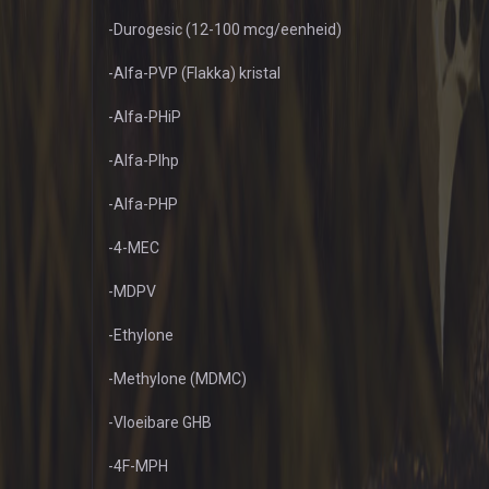
-Durogesic (12-100 mcg/eenheid)
-Alfa-PVP (Flakka) kristal
-Alfa-PHiP
-Alfa-PIhp
-Alfa-PHP
-4-MEC
-MDPV
-Ethylone
-Methylone (MDMC)
-Vloeibare GHB
-4F-MPH