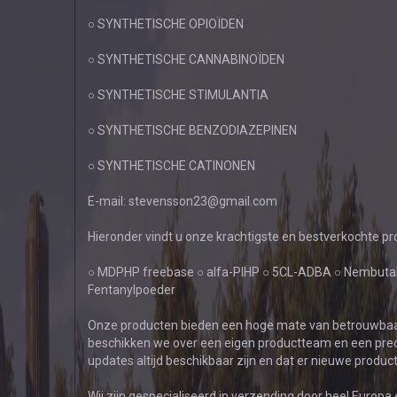
○ SYNTHETISCHE OPIOÏDEN
○ SYNTHETISCHE CANNABINOÏDEN
○ SYNTHETISCHE STIMULANTIA
○ SYNTHETISCHE BENZODIAZEPINEN
○ SYNTHETISCHE CATINONEN
E-mail: stevensson23@gmail.com
Hieronder vindt u onze krachtigste en bestverkochte pr
○ MDPHP freebase ○ alfa-PIHP ○ 5CL-ADBA ○ Nembuta
Fentanylpoeder
Onze producten bieden een hoge mate van betrouwbaar
beschikken we over een eigen productteam en een prec
updates altijd beschikbaar zijn en dat er nieuwe produ
Wij zijn gespecialiseerd in verzending door heel Europ