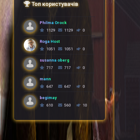
Топ користувачів
Philma Orock
1129
1129
0
Roga Host
1051
1051
0
susanna oberg
717
717
0
mann
647
647
0
begimay
610
560
10