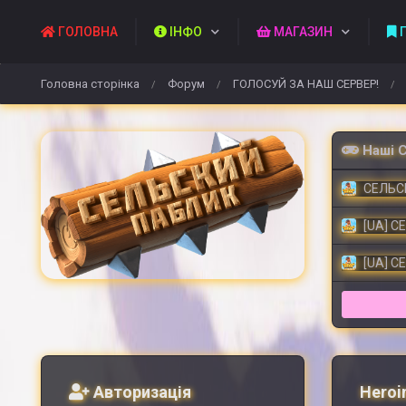
ГОЛОВНА
ІНФО
МАГАЗИН
П
Головна сторінка
Форум
ГОЛОСУЙ ЗА НАШ СЕРВЕР!
/
/
/
Наші 
СЕЛЬСК
[UA] С
[UA] С
Авторизація
Heroin