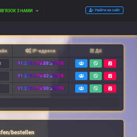
Увійти на сайт
ЗВ'ЯЗОК З НАМИ
айн
IP-адреси
Дії
91.211.118.88:27015
2
91.211.118.42:27015
2
91.211.118.90:27015
6
ufen/bestellen