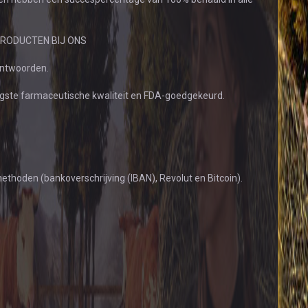
RODUCTEN BIJ ONS
antwoorden.
gste farmaceutische kwaliteit en FDA-goedgekeurd.
thoden (bankoverschrijving (IBAN), Revolut en Bitcoin).