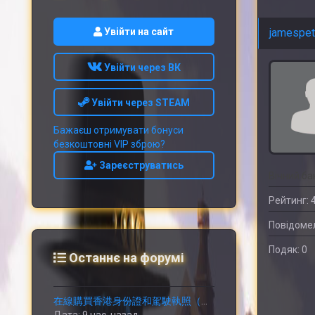
Увійти на сайт
jamespet
Увійти через ВК
Увійти через STEAM
Бажаєш отримувати бонуси
безкоштовні VIP зброю?
Зареєструватись
Вічний ба
Рейтинг: 
Повідомел
Подяк: 0
Останнє на форумі
在線購買香港身份證和駕駛執照（微信ID：Wesbutman）在線購買中國身份證和駕駛執照.