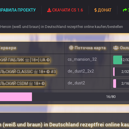
РАВИЛА ПРОЕКТУ
СКАЧАТИ CS 1.6
ДОНАТ
Heroin (weiß und braun) in Deutschland rezeptfrei online kaufen/bestellen
Сервери
Поточна карта
Онл
cs_mansion_32
ИЙ ПАБЛИК 亗 [18+] UA ©
12/3
de_dust2_2x2
ЕЛЬСКИЙ CLASSIC 亗 18+ © #3
2/3
de_dust2
ЕЛЬСКИЙ CSDM 亗 18+ ©
2/1
16/80
 (weiß und braun) in Deutschland rezeptfrei online ka