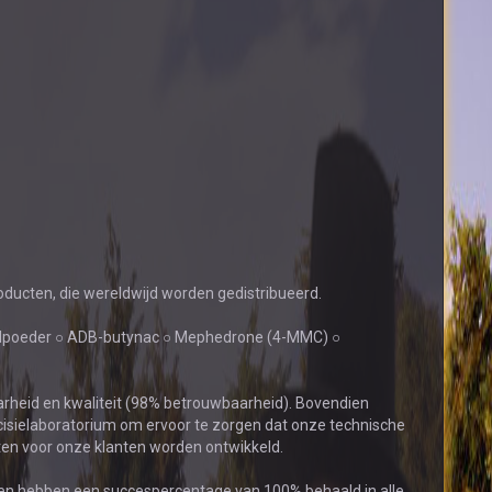
oducten, die wereldwijd worden gedistribueerd.
lpoeder ○ ADB-butynac ○ Mephedrone (4-MMC) ○
heid en kwaliteit (98% betrouwbaarheid). Bovendien
isielaboratorium om ervoor te zorgen dat onze technische
cten voor onze klanten worden ontwikkeld.
a en hebben een succespercentage van 100% behaald in alle