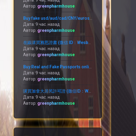
Дата: 9 час. назад
Автор:
greenpharmhouse
Buy fake usd/aud/cad/CNY/euros/RMB (WHATSAPP: +1 (754) 279-5912)
Дата: 9 час. назад
Автор:
greenpharmhouse
在線購買雅思證書 (微信 ID：Wesbutman) 購買GREE、NCE、雅思、托福、PTE、CPSO、學位及其他文件。
Дата: 9 час. назад
Автор:
greenpharmhouse
Buy Real and Fake Passports online (WhatsApp: +1 (754) 279-5912) ID card,
Дата: 9 час. назад
Автор:
greenpharmhouse
購買加拿大居民許可證 (微信ID：Wesbutman) Buy canadian resident permit (WhatsApp：+1 (754) 279-5912)
Дата: 9 час. назад
Автор:
greenpharmhouse