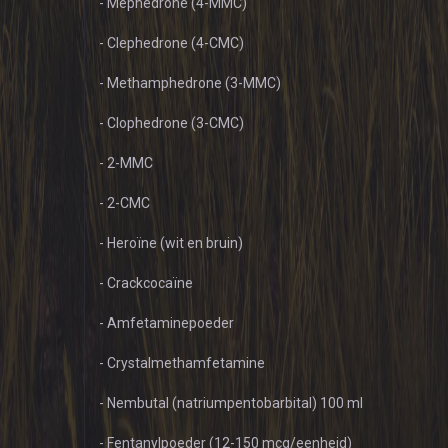
- Mephedrone (4-MMC)
- Clephedrone (4-CMC)
- Methamphedrone (3-MMC)
- Clophedrone (3-CMC)
- 2-MMC
- 2-CMC
- Heroïne (wit en bruin)
- Crackcocaïne
- Amfetaminepoeder
- Crystalmethamfetamine
- Nembutal (natriumpentobarbital) 100 ml
- Fentanylpoeder (12-150 mcg/eenheid)