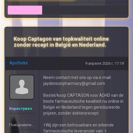
11
Koop Captagon van topkwaliteit online
zonder recept in België en Nederland.
Apotheke
9 апреля 2026 г, 17:19
Neem contact met ons op via e-mail:
jaydensonpharmacy@gmail.com
Bestel/koop CAPTAGON voor ADHD van de
beste farmaceutische kwaliteit nu online in
België en Nederland tegen gereduceerde
Користувач
prijzen, zonder doktersrecept.
Повідомелнь: 408
⚕️Wij zijn een betrouwbare en erkende
farmaceutische leverancier van: ⚕️