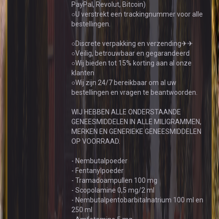
PayPal, Revolut, Bitcoin)
○U verstrekt een trackingnummer voor alle
bestellingen.
○Discrete verpakking en verzending✈✈
○Veilig, betrouwbaar en gegarandeerd
○Wij bieden tot 15% korting aan al onze
klanten
○Wij zijn 24/7 bereikbaar om al uw
bestellingen en vragen te beantwoorden.
WIJ HEBBEN ALLE ONDERSTAANDE
GENEESMIDDELEN IN ALLE MILIGRAMMEN,
MERKEN EN GENERIEKE GENEESMIDDELEN
OP VOORRAAD.
- Nembutalpoeder
- Fentanylpoeder
- Tramadoampullen 100 mg
- Scopolamine 0,5 mg/2 ml
- Nembutalpentobarbitalnatrium 100 ml en
250 ml