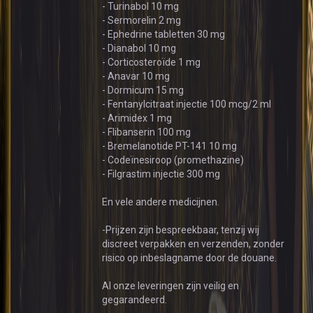
- Turinabol 10 mg
- Sermorelin 2 mg
- Ephedrine tabletten 30 mg
- Dianabol 10 mg
- Corticosteroïde 1 mg
- Anavar 10 mg
- Dormicum 15 mg
- Fentanylcitraat injectie 100 mcg/2 ml
- Arimidex 1 mg
- Flibanserin 100 mg
- Bremelanotide PT-141 10 mg
- Codeïnesiroop (promethazine)
- Filgrastim injectie 300 mg
En vele andere medicijnen.
-Prijzen zijn bespreekbaar, tenzij wij
discreet verpakken en verzenden, zonder
risico op inbeslagname door de douane.
Al onze leveringen zijn veilig en
gegarandeerd.