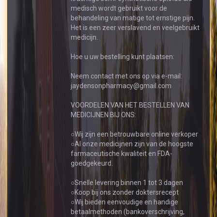
medisch wordt gebruikt voor de
behandeling van matige tot ernstige pijn.
Het is een zeer verslavend en veelgebruikt
medicijn.
Hoe u uw bestelling kunt plaatsen:
Neem contact met ons op via e-mail:
jaydensonpharmacy@gmail.com
VOORDELEN VAN HET BESTELLEN VAN
MEDICIJNEN BIJ ONS:
○Wij zijn een betrouwbare online verkoper
○Al onze medicijnen zijn van de hoogste
farmaceutische kwaliteit en FDA-
goedgekeurd.
○Snelle levering binnen 1 tot 3 dagen
○Koop bij ons zonder doktersrecept
○Wij bieden eenvoudige en handige
betaalmethoden (bankoverschrijving,