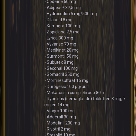
- Codeïne 60 mg
- Adipex-P 37,5 mg
- Hydrocodon 5 mg/500 mg
- Dilaudid 8 mg
- Kamagra 100 mg
- Zopiclone 7,5 mg
- Lyrica 300 mg
- Vyvanse 70 mg
- Medikinet 20 mg
- Surmontil 50 mg
- Subutex 8 mg
- Seconal 100 mg
- Somadril 350 mg
- Morfinesulfaat 15 mg
- Durogesic 100 µg/uur
- Makatussin comp. Siroop 80 ml
- Rybelsus (semaglutide) tabletten 3 mg, 7
mg en 14 mg
- Viagra 100 mg
- Adderall 30 mg
- Modafinil 200 mg
- Rivotril 2 mg
- Stesolid 10 mg