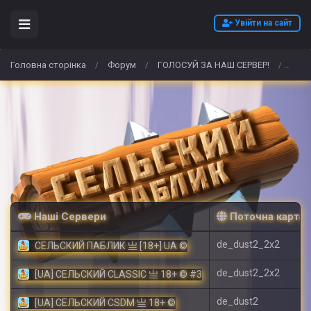
Увійти на сайт
Головна сторінка
Форум
ГОЛОСУЙ ЗА НАШ СЕРВЕР!
Koop
/
/
/
Наші Сервери
Поточна карта
de_dust2_2x2
СЕЛЬСКИЙ ПАБЛИК 亗 [18+] UA ©
de_dust2_2x2
[UA] СЕЛЬСКИЙ CLASSIC 亗 18+ © #3
de_dust2
[UA] СЕЛЬСКИЙ CSDM 亗 18+ ©