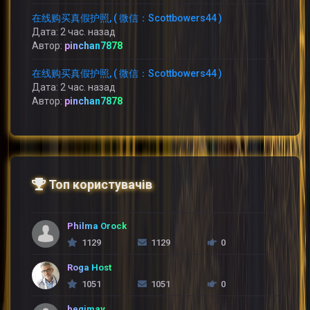
在线购买真假护照, ( 微信：Scottbowers44 )
Дата: 2 час. назад
Автор:
pinchan7878
在线购买真假护照, ( 微信：Scottbowers44 )
Дата: 2 час. назад
Автор:
pinchan7878
Топ користувачів
Philma Orock
1129
1129
0
Roga Host
1051
1051
0
begimay