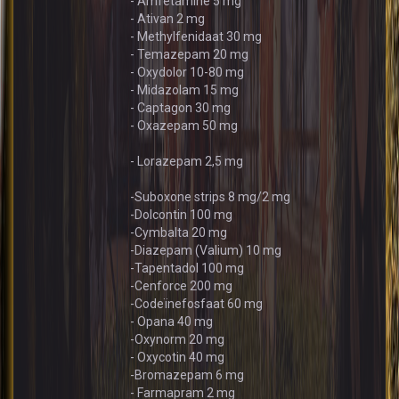
- Amfetamine 5 mg
- Ativan 2 mg
- Methylfenidaat 30 mg
- Temazepam 20 mg
- Oxydolor 10-80 mg
- Midazolam 15 mg
- Captagon 30 mg
- Oxazepam 50 mg
- Lorazepam 2,5 mg
-Suboxone strips 8 mg/2 mg
-Dolcontin 100 mg
-Cymbalta 20 mg
-Diazepam (Valium) 10 mg
-Tapentadol 100 mg
-Cenforce 200 mg
-Codeïnefosfaat 60 mg
- Opana 40 mg
-Oxynorm 20 mg
- Oxycotin 40 mg
-Bromazepam 6 mg
- Farmapram 2 mg