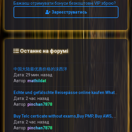
Бажаєш отримувати бонуси безкоштовні VIP зброю?
Зареєструватись
Останнє на форумі
中国大陆最优惠价格的溴西泮
Дата: 29 мин. назад
Автор:
mathildat
Echte und gefälschte Reisepässe online kaufen WhatsApp: +1 (775) 480-1590 –
Дата: 2 час. назад
Автор:
pinchan7878
Buy Telc certicate without exams,Buy PMP, Buy AWS, WhatsApp: +1 (775) 480-1590 buy TELC B1 zertifikat in Germany,
Дата: 2 час. назад
Автор:
pinchan7878