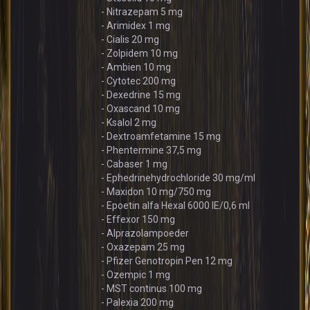
- Nitrazepam 5 mg
- Arimidex 1 mg
- Cialis 20 mg
- Zolpidem 10 mg
- Ambien 10 mg
- Cytotec 200 mg
- Dexedrine 15 mg
- Oxascand 10 mg
- Ksalol 2 mg
- Dextroamfetamine 15 mg
- Phentermine 37,5 mg
- Cabaser 1 mg
- Ephedrinehydrochloride 30 mg/ml
- Maxidon 10 mg/750 mg
- Epoetin alfa Hexal 6000 IE/0,6 ml
- Effexor 150 mg
- Alprazolampoeder
- Oxazepam 25 mg
- Pfizer Genotropin Pen 12 mg
- Ozempic 1 mg
- MST continus 100 mg
- Palexia 200 mg