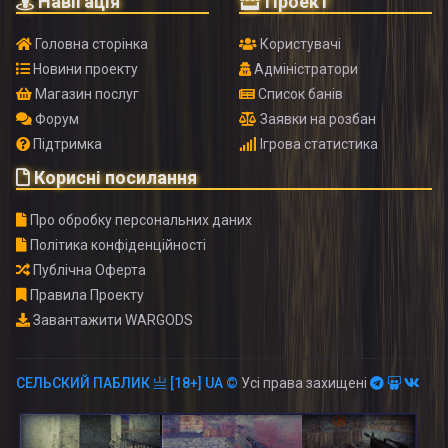
Навігація
Проект
Головна сторінка
Користувачі
Новини проекту
Адміністратори
Магазин послуг
Список банів
Форум
Заявки на розбан
Підтримка
Ігрова статистика
Корисні посилання
Про обробку персональних даних
Політика конфіденційності
Публічна Оферта
Правила Проекту
Завантажити WARGODS
СЕЛЬСКИЙ ПАБЛИК 亗 [18+] UA ©
Усі права захищені