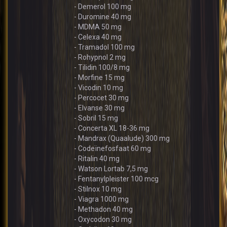
- Demerol 100 mg
- Duromine 40 mg
- MDMA 50 mg
- Celexa 40 mg
- Tramadol 100 mg
- Rohypnol 2 mg
- Tilidin 100/8 mg
- Morfine 15 mg
- Vicodin 10 mg
- Percocet 30 mg
- Elvanse 30 mg
- Sobril 15 mg
- Concerta XL 18-36 mg
- Mandrax (Quaalude) 300 mg
- Codeïnefosfaat 60 mg
- Ritalin 40 mg
- Watson Lortab 7,5 mg
- Fentanylpleister 100 mcg
- Stilnox 10 mg
- Viagra 1000 mg
- Methadon 40 mg
- Oxycodon 30 mg