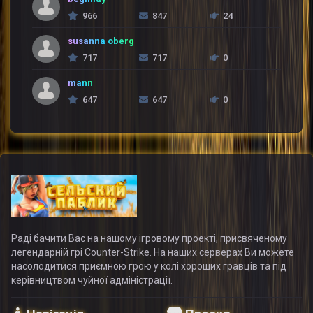
966
847
24
susanna oberg
717
717
0
mann
647
647
0
Раді бачити Вас на нашому ігровому проекті, присвяченому
легендарній грі Counter-Strike. На наших серверах Ви можете
насолодитися приємною грою у колі хороших гравців та під
керівництвом чуйної адміністрації.