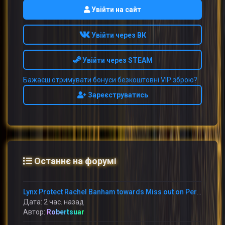
Увійти на сайт
Увійти через ВК
Увійти через STEAM
Бажаєш отримувати бонуси безкоштовні VIP зброю?
Зареєструватись
Останнє на форумі
Lynx Protect Rachel Banham towards Miss out on Period With Immediately Thumb Fracture
Дата: 2 час. назад
Автор:
Robertsuar