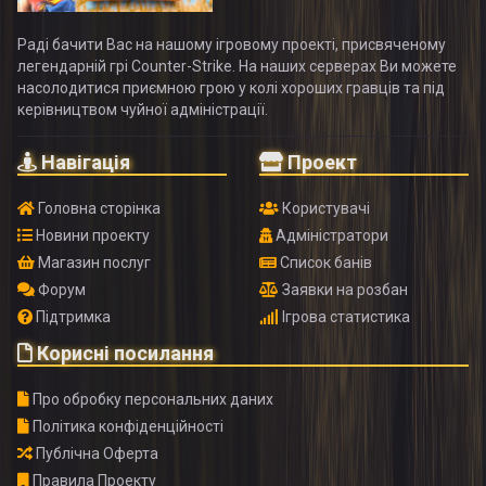
Раді бачити Вас на нашому ігровому проекті, присвяченому
легендарній грі Counter-Strike. На наших серверах Ви можете
насолодитися приємною грою у колі хороших гравців та під
керівництвом чуйної адміністрації.
Навігація
Проект
Головна сторінка
Користувачі
Новини проекту
Адміністратори
Магазин послуг
Список банів
Форум
Заявки на розбан
Підтримка
Ігрова статистика
Корисні посилання
Про обробку персональних даних
Політика конфіденційності
Публічна Оферта
Правила Проекту