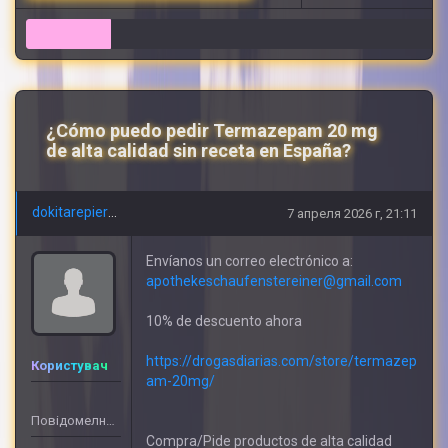
8
¿Cómo puedo pedir Termazepam 20 mg
de alta calidad sin receta en España?
dokitarepierre
7 апреля 2026 г, 21:11
Envíanos un correo electrónico a:
apothekeschaufenstereiner@gmail.com
10% de descuento ahora
https://drogasdiarias.com/store/termazep
Користувач
am-20mg/
Повідомелнь: 609
Compra/Pide productos de alta calidad