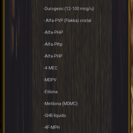
-Durogesic (12-100 mcg/u)
- Alfa-PVP (Flakka) cristal
-Alfa-PHiP
-Alfa-PIhp
-Alfa-PHP
-4-MEC
-MDPV
-Etilona
-Metilona (MDMC)
-GHB líquido
-4F-MPH