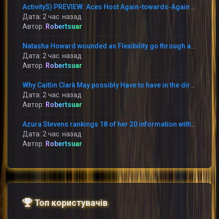
ActivityS) PREVIEW: Aces Host Again-towards-Again Foes This Weekend at Michelob Extremely Arena
Дата: 2 час. назад
Автор:
Robertsuar
Natasha Howard wounded as Flexibility go through annoying reduction in the direction of the Mercury
Дата: 2 час. назад
Автор:
Robertsuar
Why Caitlin Clark May possibly Have to have in the direction of Apologize toward Raven Johnson
Дата: 2 час. назад
Автор:
Robertsuar
Azura Stevens rankings 18 of her 20 information within just the 1st 50 percent and the Sky battle the Storm 95-90
Дата: 2 час. назад
Автор:
Robertsuar
Топ користувачів