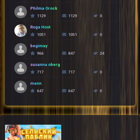
Philma Orock
1129
1129
0
Roga Host
1051
1051
0
begimay
966
847
24
susanna oberg
717
717
0
mann
647
647
0