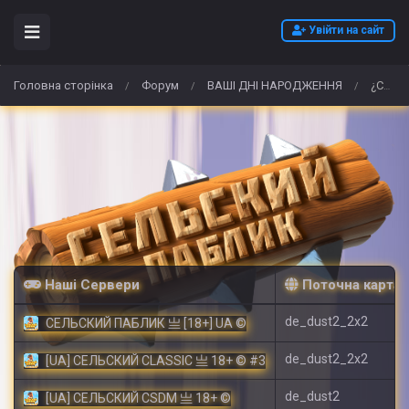
Увійти на сайт
Головна сторінка
Форум
ВАШІ ДНІ НАРОДЖЕННЯ
¿Cómo puedo pedir Termazepam 20 mg de alta calidad sin receta en España?
/
/
/
Наші Сервери
Поточна карта
de_dust2_2x2
СЕЛЬСКИЙ ПАБЛИК 亗 [18+] UA ©
de_dust2_2x2
[UA] СЕЛЬСКИЙ CLASSIC 亗 18+ © #3
de_dust2
[UA] СЕЛЬСКИЙ CSDM 亗 18+ ©