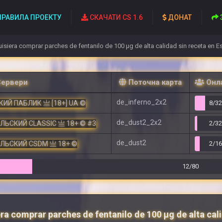
РАВИЛА ПРОЕКТУ
СКАЧАТИ CS 1.6
ДОНАТ
isiera comprar parches de fentanilo de 100 µg de alta calidad sin receta en E
Сервери
Поточна карта
Онл
de_inferno_2x2
ИЙ ПАБЛИК 亗 [18+] UA ©
8/3
de_dust2_2x2
ЕЛЬСКИЙ CLASSIC 亗 18+ © #3
2/3
de_dust2
ЕЛЬСКИЙ CSDM 亗 18+ ©
2/1
12/80
ra comprar parches de fentanilo de 100 µg de alta cal