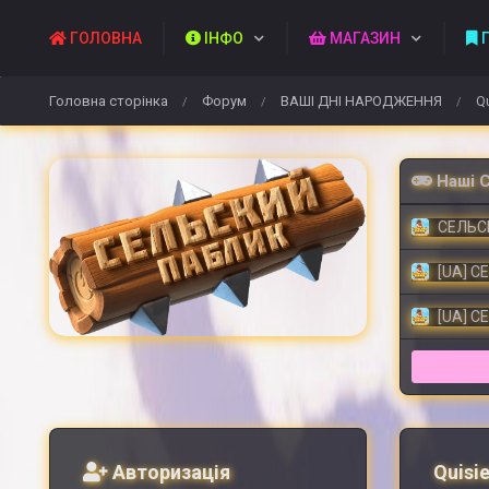
ГОЛОВНА
ІНФО
МАГАЗИН
П
Головна сторінка
Форум
ВАШІ ДНІ НАРОДЖЕННЯ
Qu
/
/
/
Наші 
СЕЛЬСК
[UA] С
[UA] С
Авторизація
Quisie