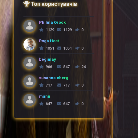
Топ користувачів
Philma Orock
1129
1129
0
Roga Host
1051
1051
0
begimay
966
847
24
susanna oberg
717
717
0
mann
647
647
0