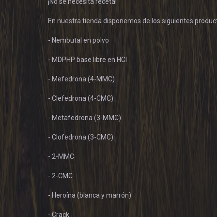
¡No se necesita receta!
En nuestra tienda disponemos de los siguientes product
- Nembutal en polvo
- MDPHP base libre en HCl
- Mefedrona (4-MMC)
- Clefedrona (4-CMC)
- Metafedrona (3-MMC)
- Clofedrona (3-CMC)
- 2-MMC
- 2-CMC
- Heroína (blanca y marrón)
- Crack