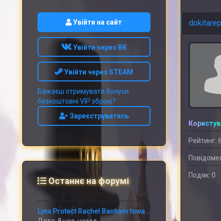
Увійти на сайт
dokitarep
Увійти через ВК
Увійти через STEAM
Бажаєш отримувати бонуси
безкоштовні VIP зброю?
Зареєструватись
Користув
Рейтинг: 
Повідомел
Подяк: 0
Останнє на форумі
Lynx Protect Rachel Banham towards Miss out on Period With Immediately Thumb Fracture