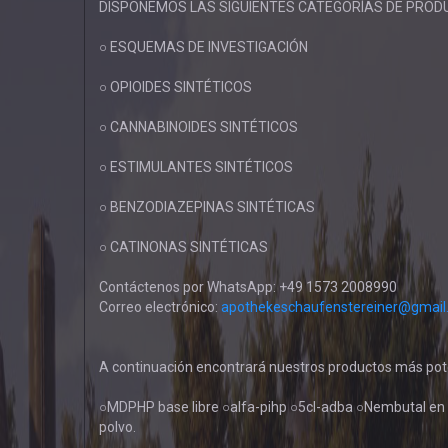
DISPONEMOS LAS SIGUIENTES CATEGORÍAS DE PROD
○ ESQUEMAS DE INVESTIGACIÓN
○ OPIOIDES SINTÉTICOS
○ CANNABINOIDES SINTÉTICOS
○ ESTIMULANTES SINTÉTICOS
○ BENZODIAZEPINAS SINTÉTICAS
○ CATINONAS SINTÉTICAS
Contáctenos por WhatsApp: +49 1573 2008990
Correo electrónico:
apothekeschaufenstereiner@gmail
A continuación encontrará nuestros productos más poten
○MDPHP base libre ○alfa-pihp ○5cl-adba ○Nembutal en
polvo.