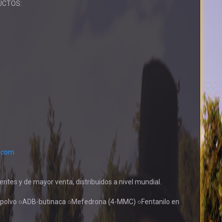
UCTOS:
.com
tes y de mayor venta, distribuidos a nivel mundial.
 polvo ○ADB-butinaca ○Mefedrona (4-MMC) ○Fentanilo en