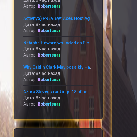
Дата: 8 час. назад
Автор:
Robertsuar
ActivityS) PREVIEW: Aces Host Again-towards-Again Foes This Weekend at Michelob Extremely Arena
Дата: 8 час. назад
Автор:
Robertsuar
Natasha Howard wounded as Flexibility go through annoying reduction in the direction of the Mercury
Дата: 8 час. назад
Автор:
Robertsuar
Why Caitlin Clark May possibly Have to have in the direction of Apologize toward Raven Johnson
Дата: 8 час. назад
Автор:
Robertsuar
Azura Stevens rankings 18 of her 20 information within just the 1st 50 percent and the Sky battle the Storm 95-90
Дата: 8 час. назад
Автор:
Robertsuar