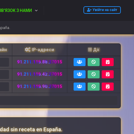
Увійти на сайт
ЗВ'ЯЗОК З НАМИ
spaña.
айн
IP-адреси
Дії
91.211.118.88:27015
2
91.211.118.42:27015
2
91.211.118.90:27015
6
idad sin receta en España.