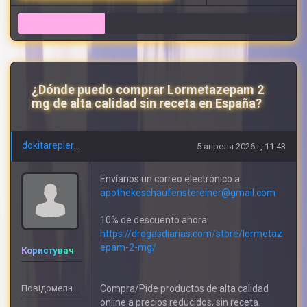
12
¿Dónde puedo comprar Lormetazepam 2
mg de alta calidad sin receta en España?
dokitarepierre
5 апреля 2026 г, 11:43
Envíanos un correo electrónico a:
apothekeschaufenstereiner@gmail.com
10% de descuento ahora:
https://drogasdiarias.com/store/lormetaz
epam-2-mg/
Користувач
Повідомелнь: 609
Compra/Pide productos de alta calidad
online a precios reducidos, sin receta.