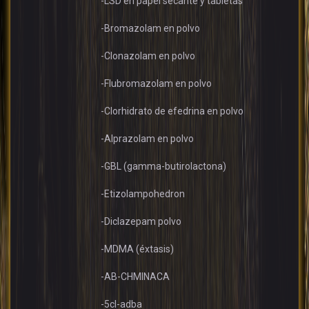
-LSD en papel secante y tabletas
-Bromazolam en polvo
-Clonazolam en polvo
-Flubromazolam en polvo
-Clorhidrato de efedrina en polvo
-Alprazolam en polvo
-GBL (gamma-butirolactona)
-Etizolampohedron
-Diclazepam polvo
-MDMA (éxtasis)
-AB-CHMINACA
-5cl-adba