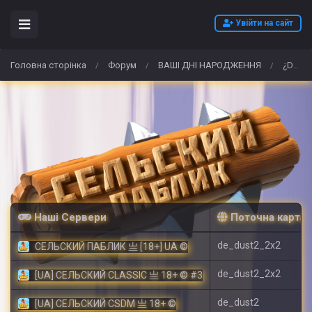
Увійти на сайт
Головна сторінка
Форум
ВАШІ ДНІ НАРОДЖЕННЯ
¿Dónde puedo comprar Lormetazepam 2 mg de alta calidad sin receta en España?
/
/
/
Наші Сервери
Поточна карта
de_dust2_2x2
СЕЛЬСКИЙ ПАБЛИК 亗 [18+] UA ©
de_dust2_2x2
[UA] СЕЛЬСКИЙ CLASSIC 亗 18+ © #3
de_dust2
[UA] СЕЛЬСКИЙ CSDM 亗 18+ ©