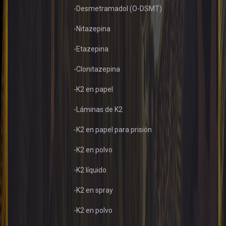
-Desmetramadol (O-DSMT)
-Nitazepina
-Etazepina
-Clonitazepina
-K2 en papel
-Láminas de K2
-K2 en papel para prisión
-K2 en polvo
-K2 líquido
-K2 en spray
-K2 en polvo