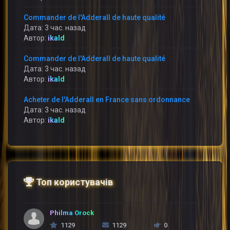
Commander de l'Adderall de haute qualité
Дата: 3 час. назад
Автор:
ikald
Commander de l'Adderall de haute qualité
Дата: 3 час. назад
Автор:
ikald
Acheter de l'Adderall en France sans ordonnance
Дата: 3 час. назад
Автор:
ikald
Топ користувачів
Philma Orock
1129
1129
0