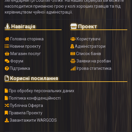
легендарній грі Counter-Strike. На наших серверах Ви можете
насолодитися приємною грою у колі хороших гравців та під
керівництвом чуйної адміністрації.
Навігація
Проект
Головна сторінка
Користувачі
Новини проекту
Адміністратори
Магазин послуг
Список банів
Форум
Заявки на розбан
Підтримка
Ігрова статистика
Корисні посилання
Про обробку персональних даних
Політика конфіденційності
Публічна Оферта
Правила Проекту
Завантажити WARGODS