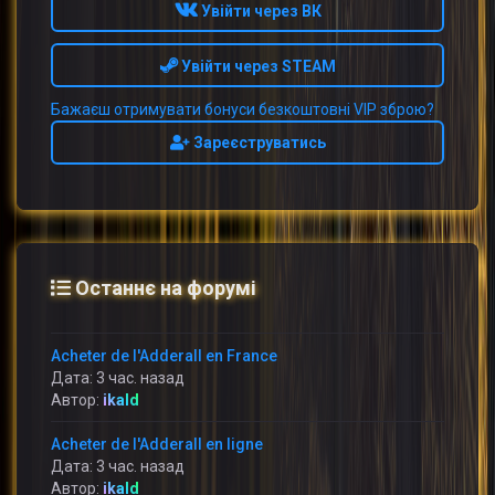
Увійти через ВК
Увійти через STEAM
Бажаєш отримувати бонуси безкоштовні VIP зброю?
Зареєструватись
Останнє на форумі
Acheter de l'Adderall en France
Дата: 3 час. назад
Автор:
ikald
Acheter de l'Adderall en ligne
Дата: 3 час. назад
Автор:
ikald