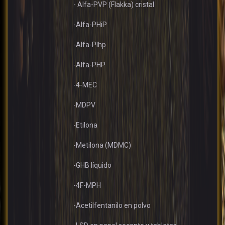
- Alfa-PVP (Flakka) cristal
-Alfa-PHiP
-Alfa-PIhp
-Alfa-PHP
-4-MEC
-MDPV
-Etilona
-Metilona (MDMC)
-GHB líquido
-4F-MPH
-Acetilfentanilo en polvo