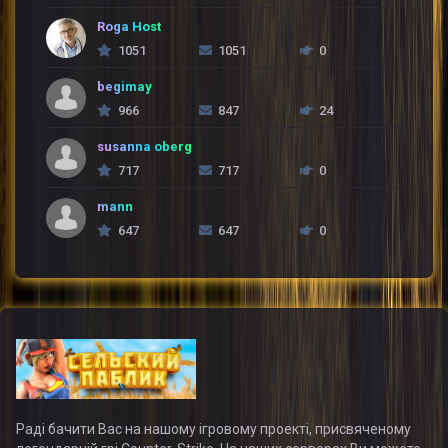
Roga Host
1051
1051
0
begimay
966
847
24
susanna oberg
717
717
0
mann
647
647
0
Раді бачити Вас на нашому ігровому проекті, присвяченому