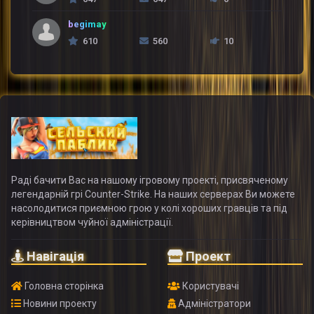
begimay
610
560
10
Раді бачити Вас на нашому ігровому проекті, присвяченому
легендарній грі Counter-Strike. На наших серверах Ви можете
насолодитися приємною грою у колі хороших гравців та під
керівництвом чуйної адміністрації.
Навігація
Проект
Головна сторінка
Користувачі
Новини проекту
Адміністратори