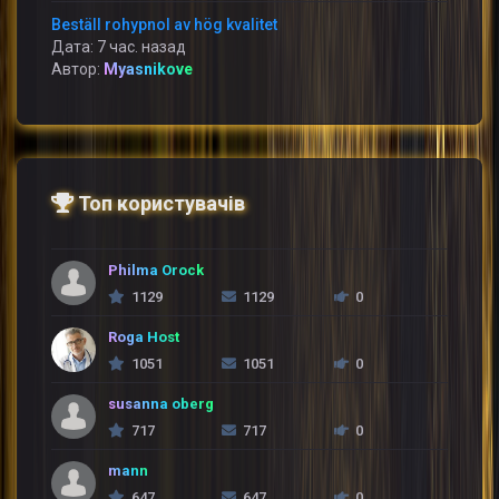
Beställ rohypnol av hög kvalitet
Дата: 7 час. назад
Автор:
Myasnikove
Топ користувачів
Philma Orock
1129
1129
0
Roga Host
1051
1051
0
susanna oberg
717
717
0
mann
647
647
0