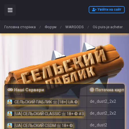
Увійти на сайт
Головна сторінка
Форум
WARGODS
Où puis-je acheter 3MMC en ligne sans ordonnance en France
/
/
/
Наші Сервери
Поточна карта
de_dust2_2x2
СЕЛЬСКИЙ ПАБЛИК 亗 [18+] UA ©
de_dust2_2x2
[UA] СЕЛЬСКИЙ CLASSIC 亗 18+ © #3
de_dust2
[UA] СЕЛЬСКИЙ CSDM 亗 18+ ©