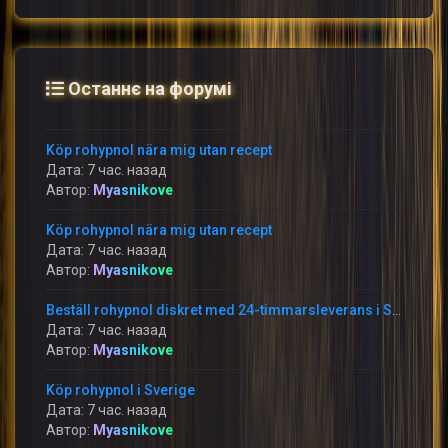
Останнє на форумі
Köp rohypnol nära mig utan recept
Дата: 7 час. назад
Автор:
Myasnikove
Köp rohypnol nära mig utan recept
Дата: 7 час. назад
Автор:
Myasnikove
Beställ rohypnol diskret med 24-timmarsleverans i Sverige
Дата: 7 час. назад
Автор:
Myasnikove
Köp rohypnol i Sverige
Дата: 7 час. назад
Автор:
Myasnikove