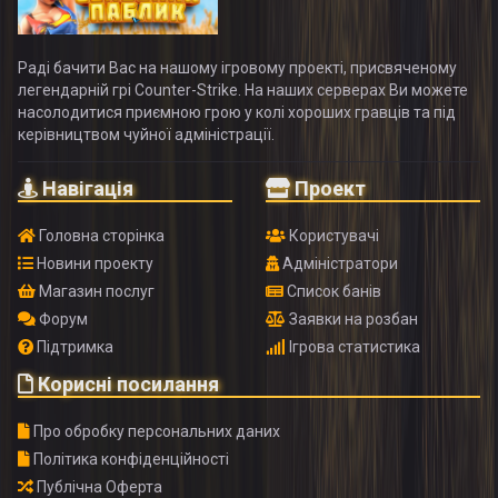
Раді бачити Вас на нашому ігровому проекті, присвяченому
легендарній грі Counter-Strike. На наших серверах Ви можете
насолодитися приємною грою у колі хороших гравців та під
керівництвом чуйної адміністрації.
Навігація
Проект
Головна сторінка
Користувачі
Новини проекту
Адміністратори
Магазин послуг
Список банів
Форум
Заявки на розбан
Підтримка
Ігрова статистика
Корисні посилання
Про обробку персональних даних
Політика конфіденційності
Публічна Оферта