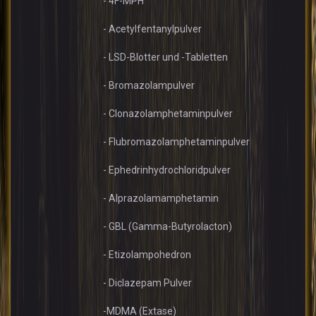
- 4F-MPH
- Acetylfentanylpulver
- LSD-Blotter und -Tabletten
- Bromazolampulver
- Clonazolamphetaminpulver
- Flubromazolamphetaminpulver
- Ephedrinhydrochloridpulver
- Alprazolamamphetamin
- GBL (Gamma-Butyrolacton)
- Etizolampohedron
- Diclazepam Pulver
-MDMA (Extase)