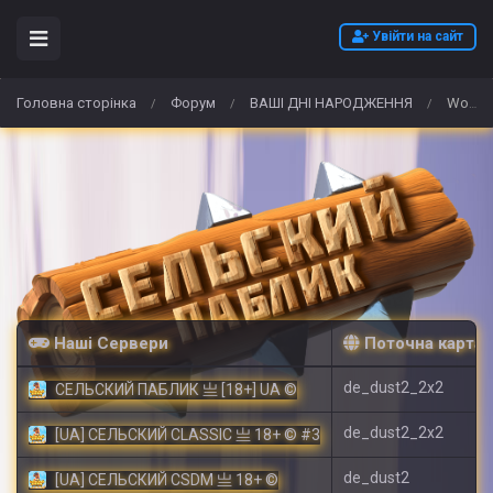
Увійти на сайт
Головна сторінка
Форум
ВАШІ ДНІ НАРОДЖЕННЯ
Wo kann ich in Deutschland hochwertiges N-Ethyl-Pentedron (Nep) rezeptfrei kaufen?
/
/
/
Наші Сервери
Поточна карта
de_dust2_2x2
СЕЛЬСКИЙ ПАБЛИК 亗 [18+] UA ©
de_dust2_2x2
[UA] СЕЛЬСКИЙ CLASSIC 亗 18+ © #3
de_dust2
[UA] СЕЛЬСКИЙ CSDM 亗 18+ ©