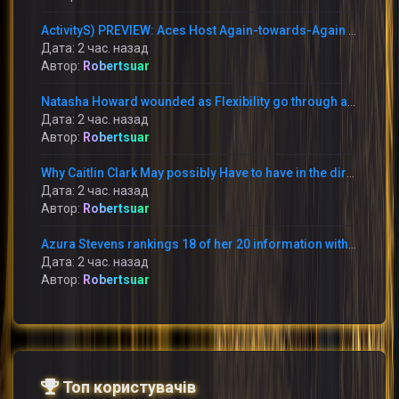
ActivityS) PREVIEW: Aces Host Again-towards-Again Foes This Weekend at Michelob Extremely Arena
Дата: 2 час. назад
Автор:
Robertsuar
Natasha Howard wounded as Flexibility go through annoying reduction in the direction of the Mercury
Дата: 2 час. назад
Автор:
Robertsuar
Why Caitlin Clark May possibly Have to have in the direction of Apologize toward Raven Johnson
Дата: 2 час. назад
Автор:
Robertsuar
Azura Stevens rankings 18 of her 20 information within just the 1st 50 percent and the Sky battle the Storm 95-90
Дата: 2 час. назад
Автор:
Robertsuar
Топ користувачів