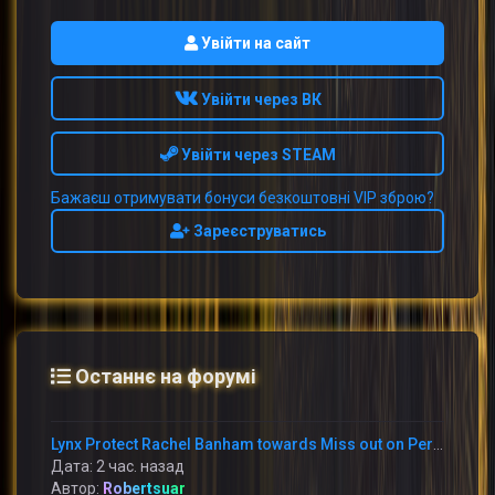
Увійти на сайт
Увійти через ВК
Увійти через STEAM
Бажаєш отримувати бонуси безкоштовні VIP зброю?
Зареєструватись
Останнє на форумі
Lynx Protect Rachel Banham towards Miss out on Period With Immediately Thumb Fracture
Дата: 2 час. назад
Автор:
Robertsuar