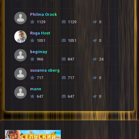
Philma Orock
1129
1129
0
Roga Host
1051
1051
0
begimay
966
847
24
susanna oberg
717
717
0
mann
647
647
0