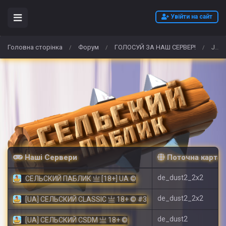
Увійти на сайт
Головна сторінка
Форум
ГОЛОСУЙ ЗА НАШ СЕРВЕР!
Je souhaite acheter de l'Alpha PVP (Flakka) en ligne sans ordonnance en France.
/
/
/
Наші Сервери
Поточна карта
de_dust2_2x2
СЕЛЬСКИЙ ПАБЛИК 亗 [18+] UA ©
de_dust2_2x2
[UA] СЕЛЬСКИЙ CLASSIC 亗 18+ © #3
de_dust2
[UA] СЕЛЬСКИЙ CSDM 亗 18+ ©