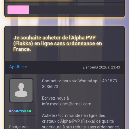
7
Je souhaite acheter de l'Alpha PVP
(Flakka) en ligne sans ordonnance en
France.
Apotheke
2 апреля 2026 г, 23:43
Contactez-nous via WhatsApp : +49 1573
3036073
Écrivez-nous à :
info.medizinet@gmail.com
Користувач
Achetez/commandez en ligne des
cristaux d'Alpha-PVP (Flakka) de qualité
Повідомелнь: 408
supérieure à prix réduits, sans ordonnance,