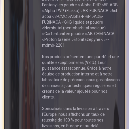
Fentanyl en poudre ○ Alpha-PHP ○5F-ADB
○Alpha-PVP (Flakka) ○AB-FUBINACA ○6cl-
adba ○3-CMC ○Alpha-PHiP ○ADB-
FUBINACA ○GHB liquide et poudre
○Nembutal (pentobarbital sodique)
○Carfentanil en poudre ○AB-CHMINACA
○Protonitazène ○Étonitazépyne ○5F-
mdmb-2201
Nos produits présentent une pureté et une
qualité exceptionnelles (98 %). Leur
puissance est reconnue. Grâce à notre
équipe de production interne et à notre
laboratoire de précision, nous garantissons
des mises à jour techniques régulières et
créons de la valeur ajoutée pour nos
clients.
Spécialisés dans la livraison à travers
l'Europe, nous affichons un taux de
réussite de 100 % pour toutes nos
livraisons, en Europe et au-delà.