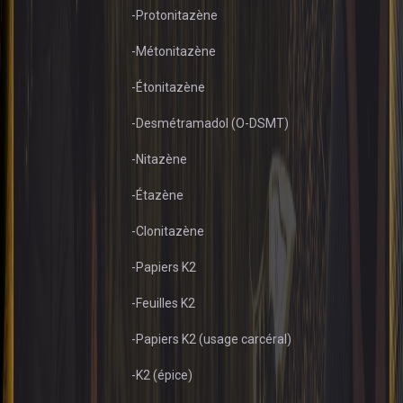
-Protonitazène
-Métonitazène
-Étonitazène
-Desmétramadol (O-DSMT)
-Nitazène
-Étazène
-Clonitazène
-Papiers K2
-Feuilles K2
-Papiers K2 (usage carcéral)
-K2 (épice)