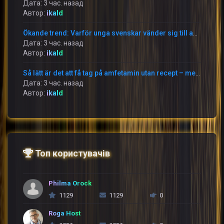
Дата: 3 час. назад
Автор:
ikald
Ökande trend: Varför unga svenskar vänder sig till amfetamin på nätet
Дата: 3 час. назад
Автор:
ikald
Så lätt är det att få tag på amfetamin utan recept – men till vilket pris?
Дата: 3 час. назад
Автор:
ikald
Топ користувачів
Philma Orock
1129
1129
0
Roga Host