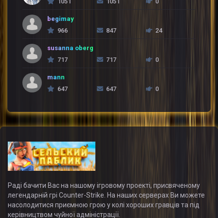
1051
1051
0
begimay
966
847
24
susanna oberg
717
717
0
mann
647
647
0
Раді бачити Вас на нашому ігровому проекті, присвяченому
легендарній грі Counter-Strike. На наших серверах Ви можете
насолодитися приємною грою у колі хороших гравців та під
керівництвом чуйної адміністрації.