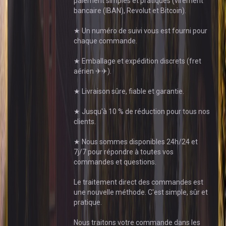
paiement simples et pratiques (virement
bancaire (IBAN), Revolut et Bitcoin).
★ Un numéro de suivi vous est fourni pour
chaque commande.
★ Emballage et expédition discrets (fret
aérien ✈✈).
★ Livraison sûre, fiable et garantie.
★ Jusqu'à 10 % de réduction pour tous nos
clients.
★ Nous sommes disponibles 24h/24 et
7j/7 pour répondre à toutes vos
commandes et questions.
Le traitement direct des commandes est
une nouvelle méthode. C'est simple, sûr et
pratique.
Nous traitons votre commande dans les