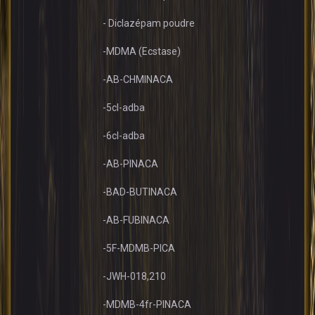
- Diclazépam poudre
-MDMA (Ecstase)
-AB-CHMINACA
-5cl-adba
-6cl-adba
-AB-PINACA
-BAD-BUTINACA
-AB-FUBINACA
-5F-MDMB-PICA
-JWH-018,210
-MDMB-4fr-PINACA