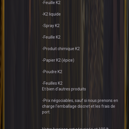
-Feuille K2
-K2 liquide
-Spray K2
-Feuille K2
-Produit chimique K2
-Papier K2 (épice)
-Poudre K2
-Feuilles K2
Et bien d'autres produits
-Prix négociables, sauf si nous prenons en
charge l'emballage discret et les frais de
port.