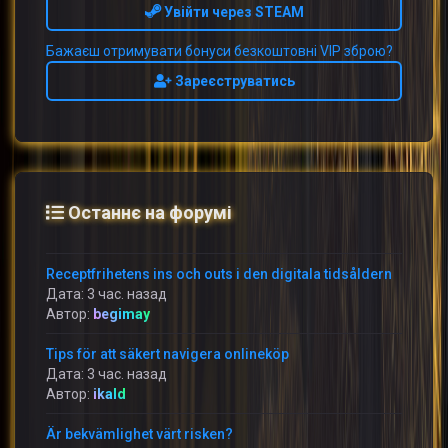
Увійти через STEAM
Бажаєш отримувати бонуси безкоштовні VIP зброю?
Зареєструватись
Останнє на форумі
Receptfrihetens ins och outs i den digitala tidsåldern
Дата: 3 час. назад
Автор:
begimay
Tips för att säkert navigera onlineköp
Дата: 3 час. назад
Автор:
ikald
Är bekvämlighet värt risken?