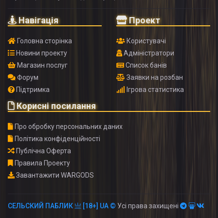
Навігація
Проект
Головна сторінка
Користувачі
Новини проекту
Адміністратори
Магазин послуг
Список банів
Форум
Заявки на розбан
Підтримка
Ігрова статистика
Корисні посилання
Про обробку персональних даних
Політика конфіденційності
Публічна Оферта
Правила Проекту
Завантажити WARGODS
СЕЛЬСКИЙ ПАБЛИК 亗 [18+] UA ©
Усі права захищені