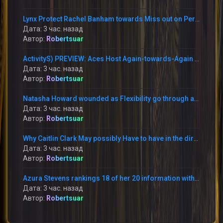
Lynx Protect Rachel Banham towards Miss out on Period With Immediately Thumb Fracture
Дата: 3 час. назад
Автор:
Robertsuar
ActivityS) PREVIEW: Aces Host Again-towards-Again Foes This Weekend at Michelob Extremely Arena
Дата: 3 час. назад
Автор:
Robertsuar
Natasha Howard wounded as Flexibility go through annoying reduction in the direction of the Mercury
Дата: 3 час. назад
Автор:
Robertsuar
Why Caitlin Clark May possibly Have to have in the direction of Apologize toward Raven Johnson
Дата: 3 час. назад
Автор:
Robertsuar
Azura Stevens rankings 18 of her 20 information within just the 1st 50 percent and the Sky battle the Storm 95-90
Дата: 3 час. назад
Автор:
Robertsuar