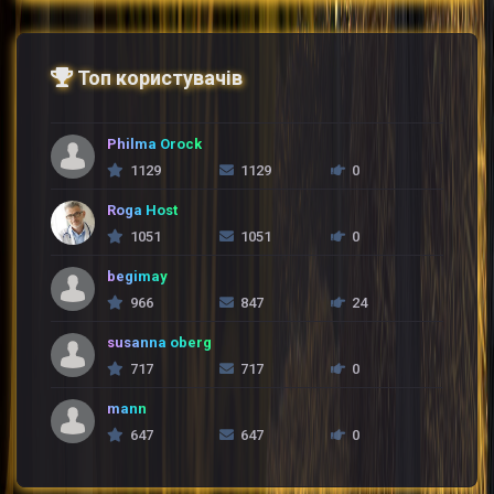
Топ користувачів
Philma Orock
1129
1129
0
Roga Host
1051
1051
0
begimay
966
847
24
susanna oberg
717
717
0
mann
647
647
0