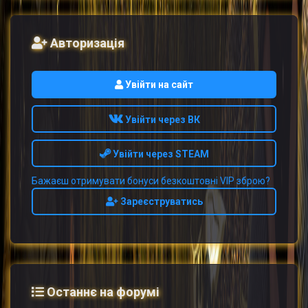
Авторизація
Увійти на сайт
Увійти через ВК
Увійти через STEAM
Бажаєш отримувати бонуси безкоштовні VIP зброю?
Зареєструватись
Останнє на форумі