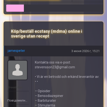
7
Köp/beställ ecstasy (mdma) online i
sverige utan recept
jamespeter
3 июня 2026 г, 15:21
Kontakta oss via e-post:
stevensson23@gmail.com
• Vi är en betrodd och erkänd leverantör av:
• •
Вічний бан
– Opioider
– Bensodiazepiner
Повідомелнь: 456
– Barbiturater
– Stimulantia