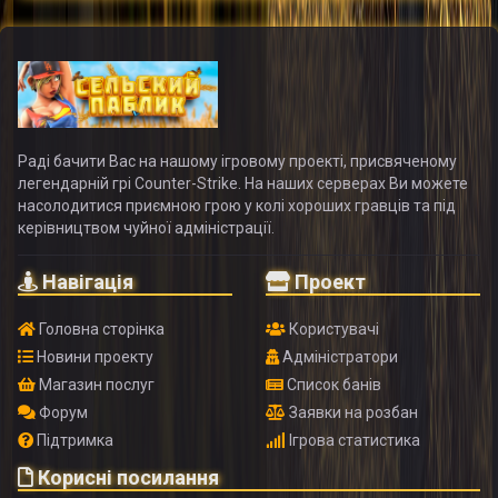
Раді бачити Вас на нашому ігровому проекті, присвяченому
легендарній грі Counter-Strike. На наших серверах Ви можете
насолодитися приємною грою у колі хороших гравців та під
керівництвом чуйної адміністрації.
Навігація
Проект
Головна сторінка
Користувачі
Новини проекту
Адміністратори
Магазин послуг
Список банів
Форум
Заявки на розбан
Підтримка
Ігрова статистика
Корисні посилання