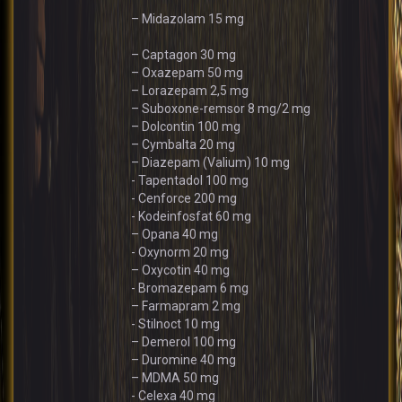
– Midazolam 15 mg
– Captagon 30 mg
– Oxazepam 50 mg
– Lorazepam 2,5 mg
– Suboxone-remsor 8 mg/2 mg
– Dolcontin 100 mg
– Cymbalta 20 mg
– Diazepam (Valium) 10 mg
- Tapentadol 100 mg
- Cenforce 200 mg
- Kodeinfosfat 60 mg
– Opana 40 mg
- Oxynorm 20 mg
– Oxycotin 40 mg
- Bromazepam 6 mg
– Farmapram 2 mg
- Stilnoct 10 mg
– Demerol 100 mg
– Duromine 40 mg
– MDMA 50 mg
- Celexa 40 mg