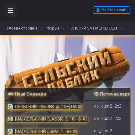
Увійти на сайт
Головна сторінка
Форум
ГОЛОСУЙ ЗА НАШ СЕРВЕР!
Köp/
/
/
/
Наші Сервери
Поточна карта
de_dust2_2x2
СЕЛЬСКИЙ ПАБЛИК 亗 [18+] UA ©
de_dust2_2x2
[UA] СЕЛЬСКИЙ CLASSIC 亗 18+ © #3
de_dust2
[UA] СЕЛЬСКИЙ CSDM 亗 18+ ©