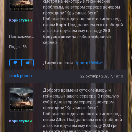
смотря на некоторые технические
проблемы, на втором сервере вечером
проходили "Крысиные бега".
Победителем доганялок стал игрок под
Користувач
ником
Карл.
Поздравляем его с победой
а так же вручаем ему награду
250
Повідомлень: 32
бонусов
anew
на любой выбраный
сервер
Подяк: 56
Дякую сказали:
Просто РоМыЧ
black phoenix
22 октября 2023 г, 19:10
Доброго времени суток геймеры и
геймершы нашего сервера. В прошлую
суботу, на втором сервере, вечером
проходили "Крысиные бега".
Победителем доганялок стал игрок под
ником
Alter.
Поздравляем его с победой
Користувач
а так же вручаем ему награду
2
00 грн
на карту
от нашего спонсора под