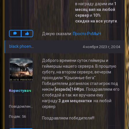
в награду дарим им
1
месяц вип на любой
сервер
и
10
%
скидки
на все услуги
.
Дякую сказали:
Просто РоМыЧ
black phoenix
4 ноября 2023 г, 20:04
Доброго времени суток геймеры и
геймершы нашего сервера. В прошлую
суботу, на втором сервере, вечером
проходили "Крысиные бега".
Победителем доганялок стал игрок под
ником
[espada]144fps
.
Поздравляем его
Користувач
с победой а так же вручаем ему
награду
3 дня меценатки
на любой
Повідомлень: 32
сервер
Подяк: 56
Поздравляем победителя!!!