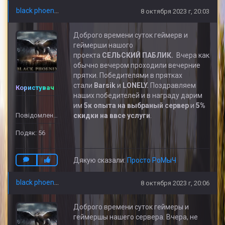
black phoenix
8 октября 2023 г, 20:03
Доброго времени суток геймерв и
геймерши нашого
проекта
СЕЛЬСКИЙ
ПАБЛИК.
Вчера как
обычно вечером проходили вечерние
прятки. Победителями в прятках
стали
Barsik
и
LONELY
.
Поздравляем
Користувач
наших победителей и в награду дарим
им
5к опыта на выбраный сервер
и
5%
Повідомлень: 32
скидки
на ввсе услуги
.
Подяк: 56
Дякую сказали:
Просто РоМыЧ
black phoenix
8 октября 2023 г, 20:06
Доброго времени суток геймеры и
геймершы нашего сервера. Вчера, не