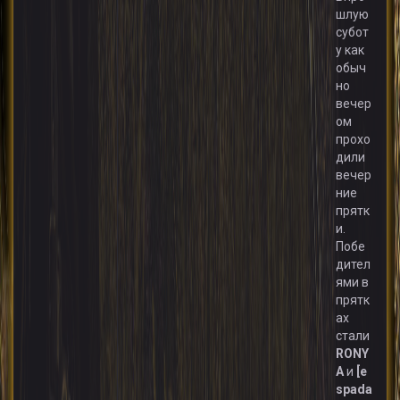
шлую
субот
у как
обыч
но
вечер
ом
прохо
дили
вечер
ние
прятк
и.
Побе
дител
ями в
прятк
ах
стали
RONY
A
и
[e
spada