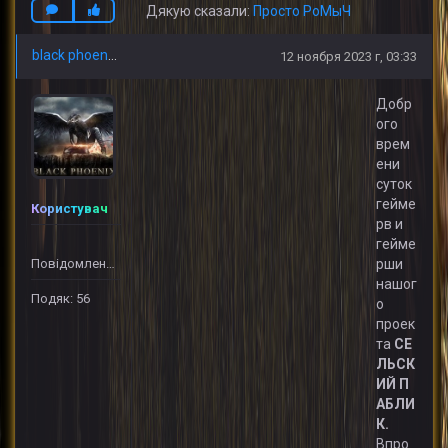
Дякую сказали:
Просто РоМыЧ
black phoenix
12 ноября 2023 г, 03:33
Добр
ого
врем
ени
суток
гейме
Користувач
рв и
гейме
Повідомлень: 32
рши
нашог
Подяк: 56
о
проек
та
СЕ
ЛЬСК
ИЙ
П
АБЛИ
К.
Впро