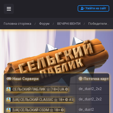
Увійти на сайт
Головна сторінка
Форум
ВЕЧІРНІ ІВЕНТИ
Победители ВЕЧЕРНИХ ПРЯТОК И ДОГАНЯЛОК
/
/
/
Наші Сервери
Поточна карта
de_dust2_2x2
СЕЛЬСКИЙ ПАБЛИК 亗 [18+] UA ©
de_dust2_2x2
[UA] СЕЛЬСКИЙ CLASSIC 亗 18+ © #3
de_dust2
[UA] СЕЛЬСКИЙ CSDM 亗 18+ ©