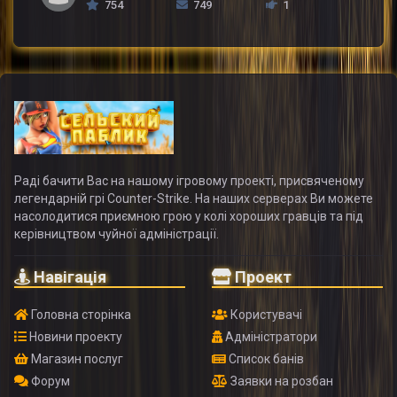
754
749
1
Раді бачити Вас на нашому ігровому проекті, присвяченому
легендарній грі Counter-Strike. На наших серверах Ви можете
насолодитися приємною грою у колі хороших гравців та під
керівництвом чуйної адміністрації.
Навігація
Проект
Головна сторінка
Користувачі
Новини проекту
Адміністратори
Магазин послуг
Список банів
Форум
Заявки на розбан