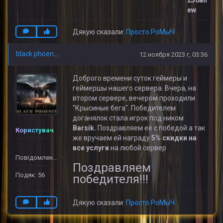
ew
.
Дякую сказали:
Просто РоМыЧ
black phoenix
12 ноября 2023 г, 03:36
Доброго времени суток геймеры и
геймершы нашего сервера. Вчера, на
втором сервере, вечером проходили
"Крысиные бега". Победителем
доганялок стала игрок под ником
Barsik.
Поздравляем её с победой а так
Користувач
же вручаем ей награду
5% скидки на
все услуги
на любой сервер
Повідомлень: 32
Поздравляем
Подяк: 56
победителя!!!
Дякую сказали:
Просто РоМыЧ