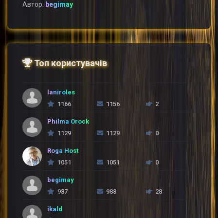
Автор:
begimay
Топ користувачів
laniroles
1166
1156
2
Philma Orock
1129
1129
0
Roga Host
1051
1051
0
begimay
987
988
28
ikald