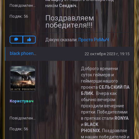
Повідомлень: 32
ником
Сендвіч.
Поздравляем
Подяк: 56
победителя!!!
Дякую сказали:
Просто РоМыЧ
black phoenix
22 октября 2023 г, 19:15
Доброго времени
суток геймерв и
геймерши нашого
проекта
СЕЛЬСКИЙ
ПА
БЛИК.
Вчера как
обычно вечером
Користувач
проходили вечерние
прятки. Победителями
Повідомлень: 32
в прятках стали
RONYA
и
BLACK
Подяк: 56
PHOENIX
.
Поздравляе
м наших победителей и