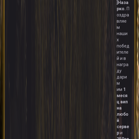
]Наза
рко
.
П
оздра
вляе
м
наши
х
побед
ителе
й и в
награ
ду
дари
м
им
1
меся
ц вип
на
любо
й
серве
р
и
250an