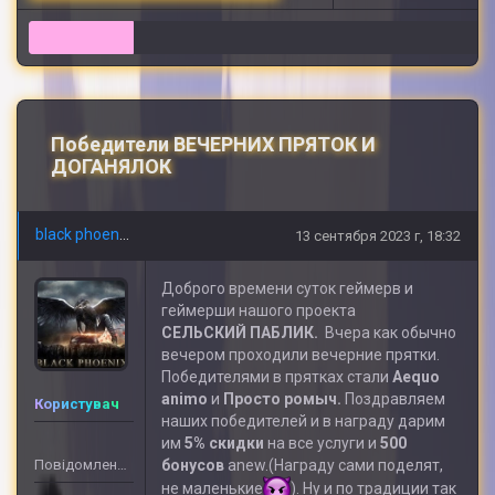
9
Победители ВЕЧЕРНИХ ПРЯТОК И
ДОГАНЯЛОК
black phoenix
13 сентября 2023 г, 18:32
Доброго времени суток геймерв и
геймерши нашого проекта
СЕЛЬСКИЙ
ПАБЛИК.
Вчера как обычно
вечером проходили вечерние прятки.
Победителями в прятках стали
Aequo
animo
и
Просто ромыч.
Поздравляем
Користувач
наших победителей и в награду дарим
им
5% скидки
на все услуги и
500
Повідомлень: 32
бонусов
anew.(Награду сами поделят,
не маленькие
). Ну и по традиции так