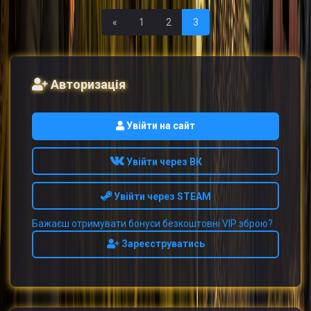
Первая
«
1
2
3
Авторизація
Увійти на сайт
Увійти через ВК
Увійти через STEAM
Бажаєш отримувати бонуси безкоштовні VIP зброю?
Зареєструватись