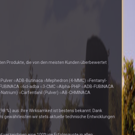
ften Produkte, die von den meisten Kunden überbewertet
Pulver ○ADB-Butinaca ○Mephedron (4-MMC) ○Fentanyl-
B-FUBINACA ○6cl-adba ○3-CMC ○Alpha-PHiP ○ADB-FUBINACA
al-Natrium) ○Carfentanil (Pulver) ○AB-CHMINACA
98 %) aus. Ihre Wirksamkeit ist bestens bekannt. Dank
 gewährleisten wir stets aktuelle technische Entwicklungen
nd verzeichnen eine 100%ige Erfolgsquote in allen