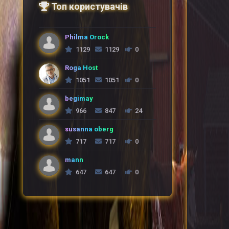
Топ користувачів
Philma Orock
1129
1129
0
Roga Host
1051
1051
0
begimay
966
847
24
susanna oberg
717
717
0
mann
647
647
0