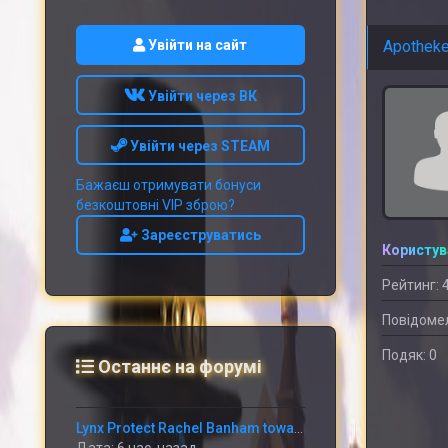
Увійти на сайт
Apothek
Увійти через ВК
Увійти через STEAM
Бажаєш отримувати бонуси
безкоштовні VIP зброю?
Зареєструватись
Користув
Рейтинг: 
Повідомел
Подяк: 0
Останнє на форумі
Lynx Protect Rachel Banham towards Miss out on Period With Immediately Thumb Fracture