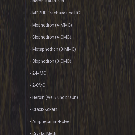
- Nembutal-Pulver
- MDPHP Freebase und HCl
- Mephedron (4-MMC)
- Clephedron (4-CMC)
- Metaphedron (3-MMC)
- Clophedron (3-CMC)
- 2-MMC
- 2-CMC
- Heroin (weiß und braun)
- Crack-Kokain
- Amphetamin-Pulver
- Crystal Meth