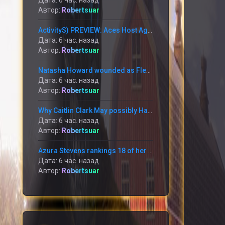
Дата: 6 час. назад
Автор:
Robertsuar
ActivityS) PREVIEW: Aces Host Again-towards-Again Foes This Weekend at Michelob Extremely Arena
Дата: 6 час. назад
Автор:
Robertsuar
Natasha Howard wounded as Flexibility go through annoying reduction in the direction of the Mercury
Дата: 6 час. назад
Автор:
Robertsuar
Why Caitlin Clark May possibly Have to have in the direction of Apologize toward Raven Johnson
Дата: 6 час. назад
Автор:
Robertsuar
Azura Stevens rankings 18 of her 20 information within just the 1st 50 percent and the Sky battle the Storm 95-90
Дата: 6 час. назад
Автор:
Robertsuar