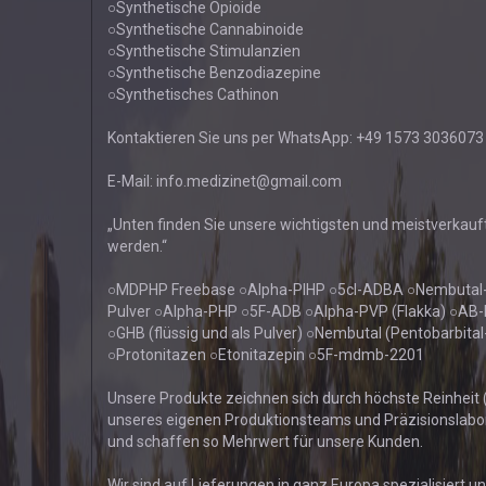
○Synthetische Opioide
○Synthetische Cannabinoide
○Synthetische Stimulanzien
○Synthetische Benzodiazepine
○Synthetisches Cathinon
Kontaktieren Sie uns per WhatsApp: +49 1573 3036073
E-Mail: info.medizinet@gmail.com
„Unten finden Sie unsere wichtigsten und meistverkau
werden.“
○MDPHP Freebase ○Alpha-PIHP ○5cl-ADBA ○Nembutal-
Pulver ○Alpha-PHP ○5F-ADB ○Alpha-PVP (Flakka) ○A
○GHB (flüssig und als Pulver) ○Nembutal (Pentobarbit
○Protonitazen ○Etonitazepin ○5F-mdmb-2201
Unsere Produkte zeichnen sich durch höchste Reinheit (
unseres eigenen Produktionsteams und Präzisionslabors
und schaffen so Mehrwert für unsere Kunden.
Wir sind auf Lieferungen in ganz Europa spezialisiert u