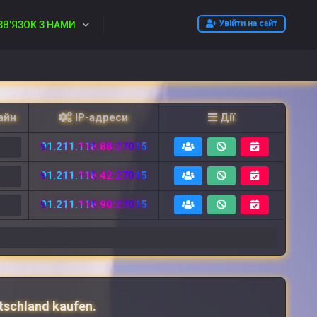
Увійти на сайт
ЗВ'ЯЗОК З НАМИ
айн
IP-адреси
Дії
91.211.118.88:27015
2
91.211.118.42:27015
2
91.211.118.90:27015
6
tschland kaufen.