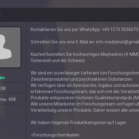
e
Kontaktieren Sie uns per WhatsApp: +49 1573 3036073
Schreiben Sie uns eine E-Mail an: info.medizinet@gmai
Kaufen/bestellen Sie hochwertiges Mephedron (4-MMC) o
Österreich und der Schweiz.
Wir sind ein zuverlässiger Lieferant von Forschungsch
ач
Zwischenprodukten und psychoaktiven Substanzen.
Wir verfügen über ein lizenziertes, legales und autoris
408
erfahrenen Forschungsteam, das sich mit der Verarbeit
Produkte entsprechen höchsten Qualitätsstandards (
нь: 408
Alle unsere Mitarbeiter im Forschungsteam verfügen ü
Verarbeitung unserer Produkte. Daher weisen alle uns
Wir haben folgende Produktkategorien auf Lager:
○Forschungschemikalien