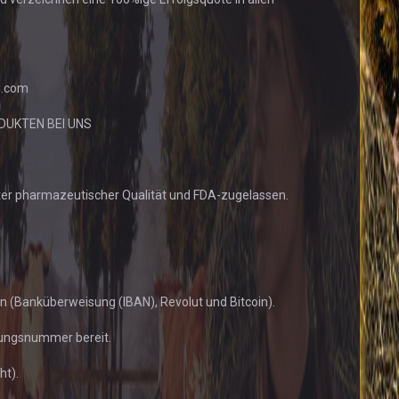
l.com
DUKTEN BEI UNS
ter pharmazeutischer Qualität und FDA-zugelassen.
(Banküberweisung (IBAN), Revolut und Bitcoin).
gungsnummer bereit.
ht).