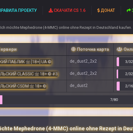
РАВИЛА ПРОЕКТУ
СКАЧАТИ CS 1.6
ДОНАТ
Ich möchte Mephedrone (4-MMC) online ohne Rezept in Deutschland kaufen.
Сервери
Поточна карта
Онл
de_dust2_2x2
ИЙ ПАБЛИК 亗 [18+] UA ©
3/3
de_dust2_2x2
ЕЛЬСКИЙ CLASSIC 亗 18+ © #3
2/3
de_dust2
ЕЛЬСКИЙ CSDM 亗 18+ ©
2/1
7/80
öchte Mephedrone (4-MMC) online ohne Rezept in Deu