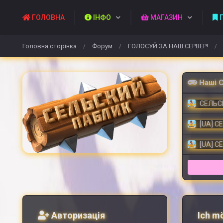
ГОЛОВНА
ІНФО
МАГАЗИН
П
Головна сторінка
Форум
ГОЛОСУЙ ЗА НАШ СЕРВЕР!
/
/
/
Наші 
СЕЛЬСК
[UA] С
[UA] С
Авторизація
Ich m