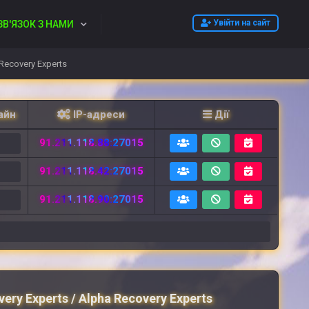
Увійти на сайт
ЗВ'ЯЗОК З НАМИ
 Recovery Experts
айн
IP-адреси
Дії
91.211.118.88:27015
2
91.211.118.42:27015
2
91.211.118.90:27015
6
very Experts / Alpha Recovery Experts