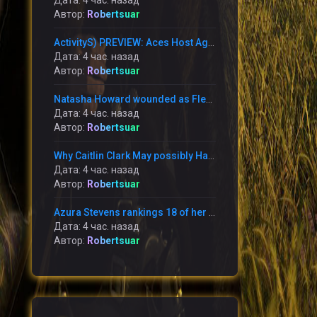
Дата: 4 час. назад
Автор:
Robertsuar
ActivityS) PREVIEW: Aces Host Again-towards-Again Foes This Weekend at Michelob Extremely Arena
Дата: 4 час. назад
Автор:
Robertsuar
Natasha Howard wounded as Flexibility go through annoying reduction in the direction of the Mercury
Дата: 4 час. назад
Автор:
Robertsuar
Why Caitlin Clark May possibly Have to have in the direction of Apologize toward Raven Johnson
Дата: 4 час. назад
Автор:
Robertsuar
Azura Stevens rankings 18 of her 20 information within just the 1st 50 percent and the Sky battle the Storm 95-90
Дата: 4 час. назад
Автор:
Robertsuar