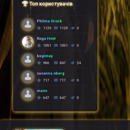
Топ користувачів
Philma Orock
1129
1129
0
Roga Host
1051
1051
0
begimay
966
847
24
susanna oberg
717
717
0
mann
647
647
0