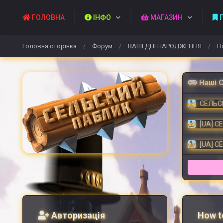
ГОЛОВНА
ІНФО
МАГАЗИН
П
Головна сторінка
Форум
ВАШІ ДНІ НАРОДЖЕННЯ
Ho
/
/
/
Наші 
СЕЛЬСК
[UA] С
[UA] С
Авторизація
How to