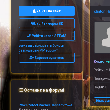
Увійти на сайт
clinton H
Увійти через ВК
Увійти через STEAM
Бажаєш отримувати бонуси
безкоштовні VIP зброю?
Зареєструватись
Користув
Рейтинг: 
Повідомел
Подяк: 0
Останнє на форумі
Відповід
Lynx Protect Rachel Banham towards Miss out on Period With Immediately Thumb Fracture