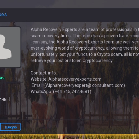
ues
Alpha Recovery Experts are a team of professionals in t
scam recovery firms. The team has a proven track record o
I can say, the Alpha Recovery Experts team are well-ver
ever-evolving world of cryptocurrency, allowing them to
unfortunately lost your funds to a Crypto scam, all is n
retrieve your lost or stolen Cryptocurrency.
Contact: info:
ач
Website: Alpharecoveryexperts.com
Email: (Alpharecoveryexpert@ consultant. com)
1
WhatsApp: (+44 745,742,4681)
нь: 1
ь
Дякую