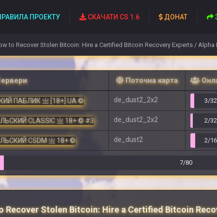
РАВИЛА ПРОЕКТУ
СКАЧАТИ CS 1.6
ДОНАТ
w to Recover Stolen Bitcoin: Hire a Certified Bitcoin Recovery Experts / Alpha
Сервери
Поточна карта
Онл
de_dust2_2x2
ИЙ ПАБЛИК 亗 [18+] UA ©
3/3
de_dust2_2x2
ЕЛЬСКИЙ CLASSIC 亗 18+ © #3
2/3
de_dust2
ЕЛЬСКИЙ CSDM 亗 18+ ©
2/1
7/80
 Recover Stolen Bitcoin: Hire a Certified Bitcoin Reco