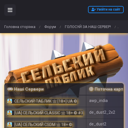
Увійти на сайт
Головна сторінка
Форум
ГОЛОСУЙ ЗА НАШ СЕРВЕР!
Koop
/
/
/
Наші Сервери
Поточна карта
awp_india
СЕЛЬСКИЙ ПАБЛИК 亗 [18+] UA ©
de_dust2_2x2
[UA] СЕЛЬСКИЙ CLASSIC 亗 18+ © #3
de_dust2
[UA] СЕЛЬСКИЙ CSDM 亗 18+ ©