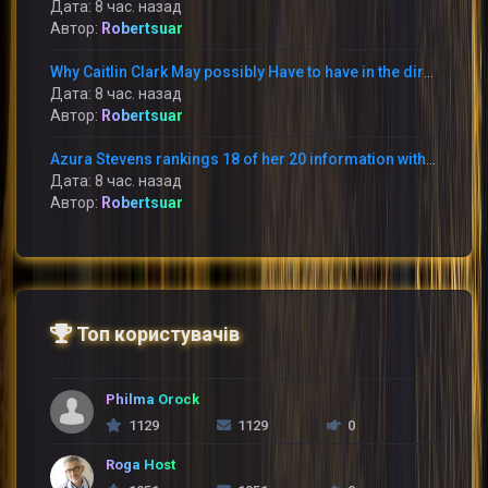
Дата: 8 час. назад
Автор:
Robertsuar
Why Caitlin Clark May possibly Have to have in the direction of Apologize toward Raven Johnson
Дата: 8 час. назад
Автор:
Robertsuar
Azura Stevens rankings 18 of her 20 information within just the 1st 50 percent and the Sky battle the Storm 95-90
Дата: 8 час. назад
Автор:
Robertsuar
Топ користувачів
Philma Orock
1129
1129
0
Roga Host