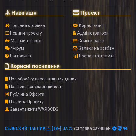
Навігація
Проект
Головна сторінка
Користувачі
Новини проекту
Адміністратори
Магазин послуг
Список банів
Форум
Заявки на розбан
Підтримка
Ігрова статистика
Корисні посилання
Про обробку персональних даних
Політика конфіденційності
Публічна Оферта
Правила Проекту
Завантажити WARGODS
СЕЛЬСКИЙ ПАБЛИК 亗 [18+] UA ©
Усі права захищені