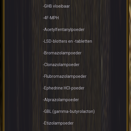
-GHB vloeibaar
-4F-MPH
-Acetylfentanylpoeder
-LSD-blotters en -tabletten
-Bromazolampoeder
-Clonazolampoeder
-Flubromazolampoeder
-Ephedrine HCl-poeder
-Alprazolampoeder
-GBL (gamma-butyrolacton)
-Etizolampoeder