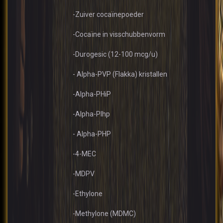
-Zuiver cocaïnepoeder
-Cocaïne in visschubbenvorm
-Durogesic (12-100 mcg/u)
- Alpha-PVP (Flakka) kristallen
-Alpha-PHiP
-Alpha-PIhp
- Alpha-PHP
-4-MEC
-MDPV
-Ethylone
-Methylone (MDMC)