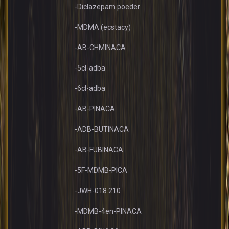
-Diclazepam poeder
-MDMA (ecstacy)
-AB-CHMINACA
-5cl-adba
-6cl-adba
-AB-PINACA
-ADB-BUTINACA
-AB-FUBINACA
-5F-MDMB-PICA
-JWH-018.210
-MDMB-4en-PINACA