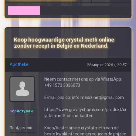
10
Koop hoogwaardige crystal meth online
zonder recept in België en Nederland.
Apotheke
28 марта 2026 г, 20:57
Neem contact met ons op via WhatsApp:
+49 1573 3036073
E-mail ons op: info.medizinet@gmail.com
https://www.gravitychams.com/produkt/cr
Користувач
ystal-meth-online-kaufen
Повідомелнь: 408
Koop/bestel online crystal meth van de
beste kwaliteit tegen gereduceerde prijzen