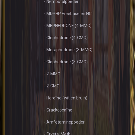
- Nembutalpoeder
- MDPHP Freebase en HCl
- MEPHEDRONE (4-MMC)
- Clephedrone (4-CMC)
- Metaphedrone (3-MMC)
- Clophedrone (3-CMC)
- 2-MMC
- 2-CMC
- Heroïne (wit en bruin)
- Crackcocaïne
- Amfetaminepoeder
- Crystal Meth