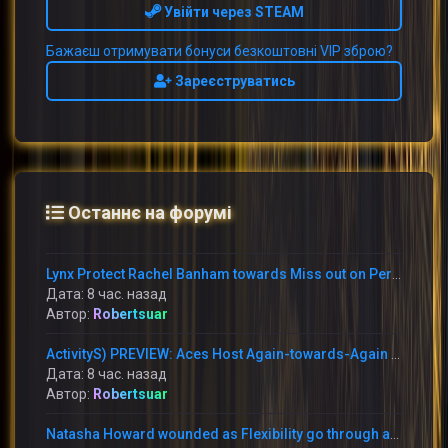
Увійти через STEAM
Бажаєш отримувати бонуси безкоштовні VIP зброю?
Зареєструватись
Останнє на форумі
Lynx Protect Rachel Banham towards Miss out on Period With Immediately Thumb Fracture
Дата: 8 час. назад
Автор:
Robertsuar
ActivityS) PREVIEW: Aces Host Again-towards-Again Foes This Weekend at Michelob Extremely Arena
Дата: 8 час. назад
Автор:
Robertsuar
Natasha Howard wounded as Flexibility go through annoying reduction in the direction of the Mercury