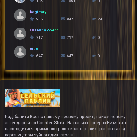
1051
1051
0
begimay
966
847
24
susanna oberg
717
717
0
mann
647
647
0
Раді бачити Вас на нашому ігровому проекті, присвяченому
легендарній грі Counter-Strike. На наших серверах Ви можете
насолодитися приємною грою у колі хороших гравців та під
керівництвом чуйної адміністрації.