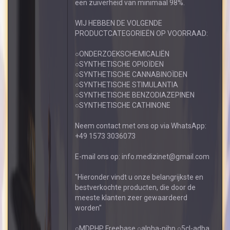
een zuiverheid van minimaal 98%.
WIJ HEBBEN DE VOLGENDE
PRODUCTCATEGORIEËN OP VOORRAAD:
○ONDERZOEKSCHEMICALIËN
○SYNTHETISCHE OPIOÏDEN
○SYNTHETISCHE CANNABINOÏDEN
○SYNTHETISCHE STIMULANTIA
○SYNTHETISCHE BENZODIAZEPINEN
○SYNTHETISCHE CATHINONE
Neem contact met ons op via WhatsApp:
+49 1573 3036073
E-mail ons op: info.medizinet@gmail.com
"Hieronder vindt u onze belangrijkste en
bestverkochte producten, die door de
meeste klanten zeer gewaardeerd
worden"
○MDPHP Freebase ○alpha-pihp ○5cl-adba