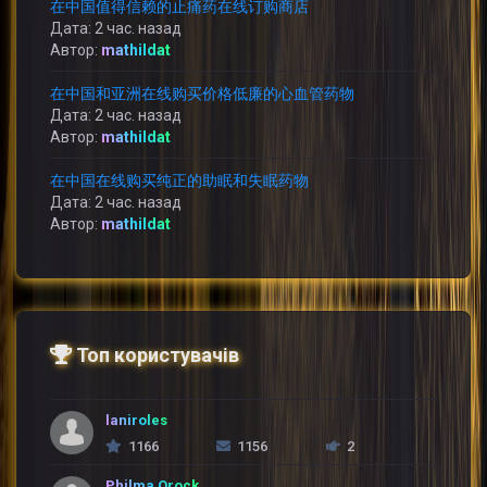
在中国值得信赖的止痛药在线订购商店
Дата: 2 час. назад
Автор:
mathildat
在中国和亚洲在线购买价格低廉的心血管药物
Дата: 2 час. назад
Автор:
mathildat
在中国在线购买纯正的助眠和失眠药物
Дата: 2 час. назад
Автор:
mathildat
Топ користувачів
laniroles
1166
1156
2
Philma Orock