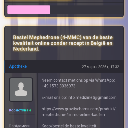
14
Bestel Mephedrone (4-MMC) van de beste
kwaliteit online zonder recept in België en
Nederland.
Apotheke
27 марта 2026 г, 17:32
Neem contact met ons op via WhatsApp:
+49 1573 3036073
E-mail ons op: info.medizinet@gmail.com
https://www.gravitychams.com/produkt/
Користувач
mephedrone-4mmc-online-kaufen
Повідомелнь: 408
Koop/bestel de beste kwaliteit