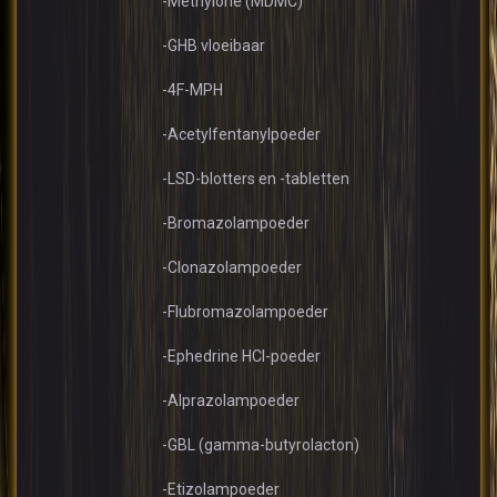
-Methylone (MDMC)
-GHB vloeibaar
-4F-MPH
-Acetylfentanylpoeder
-LSD-blotters en -tabletten
-Bromazolampoeder
-Clonazolampoeder
-Flubromazolampoeder
-Ephedrine HCl-poeder
-Alprazolampoeder
-GBL (gamma-butyrolacton)
-Etizolampoeder