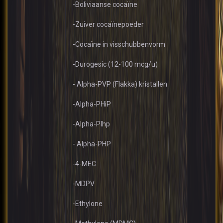
-Boliviaanse cocaïne
-Zuiver cocaïnepoeder
-Cocaïne in visschubbenvorm
-Durogesic (12-100 mcg/u)
- Alpha-PVP (Flakka) kristallen
-Alpha-PHiP
-Alpha-PIhp
- Alpha-PHP
-4-MEC
-MDPV
-Ethylone