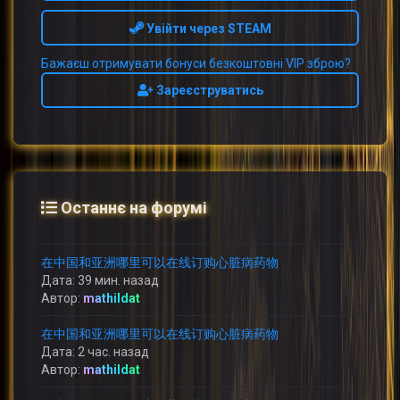
Увійти через STEAM
Бажаєш отримувати бонуси безкоштовні VIP зброю?
Зареєструватись
Останнє на форумі
在中国和亚洲哪里可以在线订购心脏病药物
Дата: 39 мин. назад
Автор:
mathildat
在中国和亚洲哪里可以在线订购心脏病药物
Дата: 2 час. назад
Автор:
mathildat