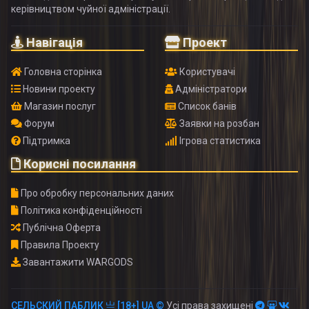
керівництвом чуйної адміністрації.
Навігація
Проект
Головна сторінка
Користувачі
Новини проекту
Адміністратори
Магазин послуг
Список банів
Форум
Заявки на розбан
Підтримка
Ігрова статистика
Корисні посилання
Про обробку персональних даних
Політика конфіденційності
Публічна Оферта
Правила Проекту
Завантажити WARGODS
СЕЛЬСКИЙ ПАБЛИК 亗 [18+] UA ©
Усі права захищені