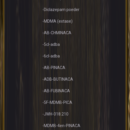
-Diclazepam poeder
-MDMA (extase)
-AB-CHMINACA
-5cl-adba
-6cl-adba
-AB-PINACA
-ADB-BUTINACA
-AB-FUBINACA
-5F-MDMB-PICA
-JWH-018.210
-MDMB-4en-PINACA