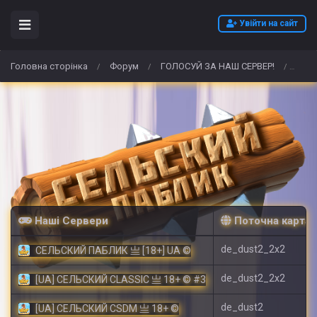
Увійти на сайт
Головна сторінка
Форум
ГОЛОСУЙ ЗА НАШ СЕРВЕР!
Best
/
/
/
Наші Сервери
Поточна карта
de_dust2_2x2
СЕЛЬСКИЙ ПАБЛИК 亗 [18+] UA ©
de_dust2_2x2
[UA] СЕЛЬСКИЙ CLASSIC 亗 18+ © #3
de_dust2
[UA] СЕЛЬСКИЙ CSDM 亗 18+ ©