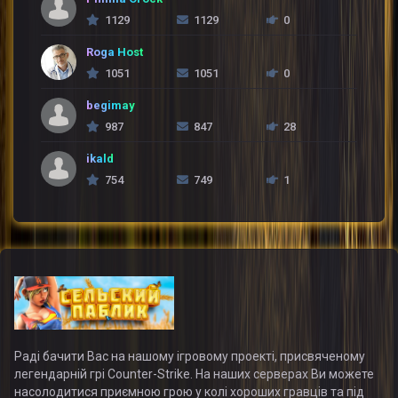
1129
1129
0
Roga Host
1051
1051
0
begimay
987
847
28
ikald
754
749
1
Раді бачити Вас на нашому ігровому проекті, присвяченому
легендарній грі Counter-Strike. На наших серверах Ви можете
насолодитися приємною грою у колі хороших гравців та під